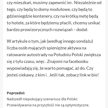
czy mieszkań, musimy zapewnić im . Niezależnie od
tego, czy będą to domy modułowe, czy będą to
gdzieniegdzie kontenery, czy na krótką metę będą
to hotele, za które będziemy płacili, chcemy unikać
bardzo prowizorycznych rozwiązań – dodał.
W artykule o tym, jak (według innego sondażu)
liczba osób mających spieniężne aktywa na
ratowanie autostrady na Południu Polski zwiększa
się z tyłu czasu, więc . Znajomi na facebooku
wypowiadają się, że warto pomagać, aż do. Czy
jesteś ciekawy, z kim i . Jeśli tak, zobacz link w bio!
Zobacz
Poprzedni:
Nadszedł niepokojący scenariusz dla Polski:
wpisy
Przewidywania na przyszłość nie są optymistyczne.