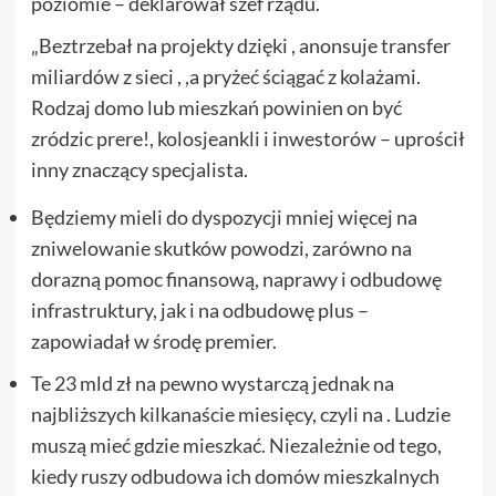
poziomie – deklarował szef rządu.
„Beztrzebał na projekty dzięki , anonsuje transfer
miliardów z sieci , ,a pryżeć ściągać z kolażami.
Rodzaj domo lub mieszkań powinien on być
zródzic prere!, kolosjeankli i inwestorów – uprościł
inny znaczący specjalista.
Będziemy mieli do dyspozycji mniej więcej na
zniwelowanie skutków powodzi, zarówno na
dorazną pomoc finansową, naprawy i odbudowę
infrastruktury, jak i na odbudowę plus –
zapowiadał w środę premier.
Te 23 mld zł na pewno wystarczą jednak na
najbliższych kilkanaście miesięcy, czyli na . Ludzie
muszą mieć gdzie mieszkać. Niezależnie od tego,
kiedy ruszy odbudowa ich domów mieszkalnych