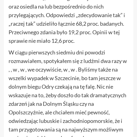
oraz osiedla na lub bezpośrednio do nich
przylegających. Odpowiedzi „zdecydowanie tak” i
„raczej tak” udzieliło łącznie 68,2 proc. badanych.
Przeciwnego zdania było 19,2 proc. Opinii w tej
sprawie nie miało 12,6 proc.
W ciągu pierwszych siedmiu dni powodzi
rozmawiałem, spotykałem się z ludźmi dwa razy w
, , w , w , we oczywiście, w , w . Byliśmy także na
wszelki wypadek w Szczecinie, bo tam jeszcze w
dolnym biegu Odry czekają na tę falę. Nic nie
wskazuje na to, żeby doszło do tak dramatycznych
zdarzeń jak na Dolnym Śląsku czy na
Opolszczyźnie, ale chciałem mieć pewność,
odwiedzając lubuskie i zachodniopomorskie, że i
tam przygotowania są na najwyższym możliwym