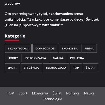
wyborów
Oto przeredagowany tytuł, z zachowaniem sensu i
unikalnością: **Zaskakujące komentarze po decyzji Świątek.
„Cień na jej sportowym wizerunku”**
Kategorie
BEZ KATEGORII
DOM I OGRÓD
EKONOMIA
FIRMA
HOBBY
MOTORYZACJA
NAUKA
POLITYKA
SPORT
STYL ŻYCIA
TECHNOLOGIA
TOP
ŚWIAT
TOP
Sport
Ekonomia
Świat
Polityka
Nauka
Technologia