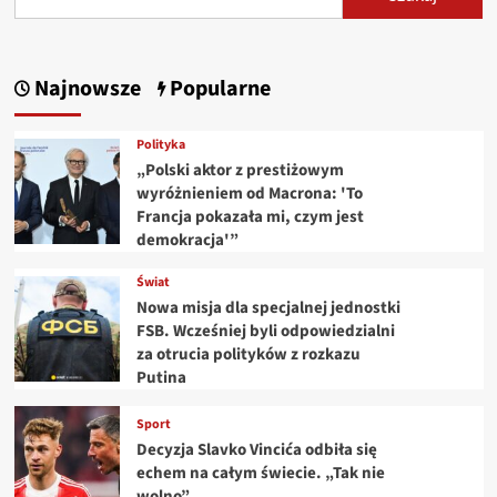
Najnowsze
Popularne
Polityka
„Polski aktor z prestiżowym
wyróżnieniem od Macrona: 'To
Francja pokazała mi, czym jest
demokracja'”
Świat
Nowa misja dla specjalnej jednostki
FSB. Wcześniej byli odpowiedzialni
za otrucia polityków z rozkazu
Putina
Sport
Decyzja Slavko Vincića odbiła się
echem na całym świecie. „Tak nie
wolno”