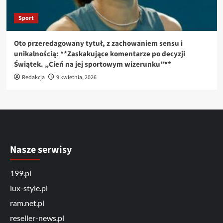
Sport
Oto przeredagowany tytuł, z zachowaniem sensu i
unikalnością: **Zaskakujące komentarze po decyzji
Świątek. „Cień na jej sportowym wizerunku”**
Redakcja
9 kwietnia, 2026
Nasze serwisy
199.pl
lux-style.pl
ram.net.pl
reseller-news.pl