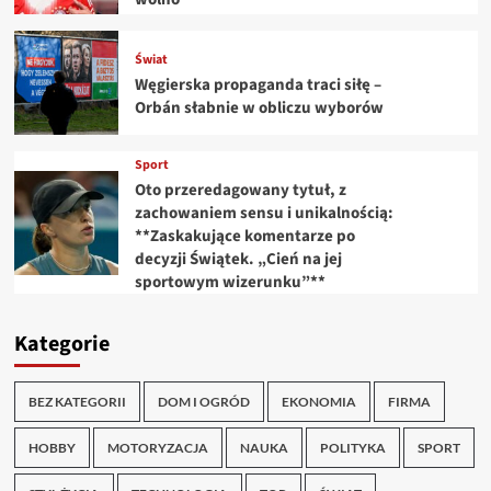
Świat
Węgierska propaganda traci siłę –
Orbán słabnie w obliczu wyborów
Sport
Oto przeredagowany tytuł, z
zachowaniem sensu i unikalnością:
**Zaskakujące komentarze po
decyzji Świątek. „Cień na jej
sportowym wizerunku”**
Kategorie
BEZ KATEGORII
DOM I OGRÓD
EKONOMIA
FIRMA
HOBBY
MOTORYZACJA
NAUKA
POLITYKA
SPORT