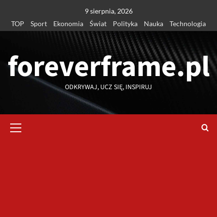
Przejdź
9 sierpnia, 2026
do
TOP
Sport
Ekonomia
Świat
Polityka
Nauka
Technologia
treści
foreverframe.pl
ODKRYWAJ, UCZ SIĘ, INSPIRUJ
Menu
główne