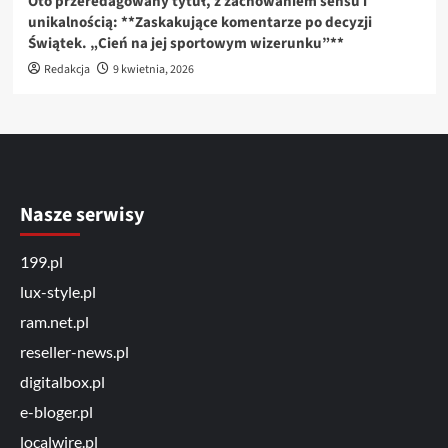
Oto przeredagowany tytuł, z zachowaniem sensu i
unikalnością: **Zaskakujące komentarze po decyzji
Świątek. „Cień na jej sportowym wizerunku”**
Redakcja
9 kwietnia, 2026
Nasze serwisy
199.pl
lux-style.pl
ram.net.pl
reseller-news.pl
digitalbox.pl
e-bloger.pl
localwire.pl