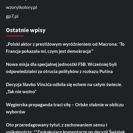
wzoryikolory.pl
gp7.pl
Ostatnie wpisy
„Polski aktor z prestiżowym wyróżnieniem od Macrona: 'To
Francja pokazała mi, czym jest demokracja'”
Nowa misja dla specjalnej jednostki FSB. Wcześniej byli
odpowiedzialni za otrucia polityków z rozkazu Putina
Decyzja Slavko Vincića odbiła się echem na całym świecie.
„Tak nie wolno”
Węgierska propaganda traci siłę – Orbán słabnie w obliczu
wyborów
Oto przeredagowany tytuł, z zachowaniem sensu i
unikalnością: **Zaskakujące komentarze po decyzji Świątek.