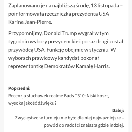
Zaplanowano je na najbliższą środę, 13 listopada –
poinformowała rzeczniczka prezydenta USA
Karine Jean-Pierre.
Przypomnijmy, Donald Trump wygrał w tym
tygodniu wybory prezydenckie i po raz drugi został
przywódcą USA. Funkcję obejmie w styczniu. W
wyborach prawicowy kandydat pokonał
reprezentantkę Demokratów Kamalę Harris.
Zobacz
Poprzedni:
Recenzja słuchawek realme Buds T310: Niski koszt,
wpisy
wysoka jakość dźwięku?
Dalej:
Zwycięstwo w turnieju nie było dla niej najważniejsze –
powód do radości znalazła gdzie indziej.