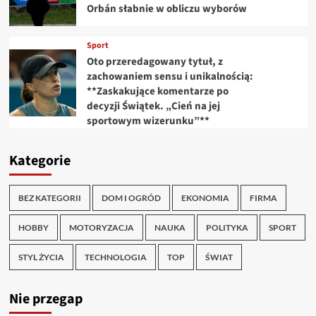
Orbán słabnie w obliczu wyborów
Sport
Oto przeredagowany tytuł, z
zachowaniem sensu i unikalnością:
**Zaskakujące komentarze po
decyzji Świątek. „Cień na jej
sportowym wizerunku”**
Kategorie
BEZ KATEGORII
DOM I OGRÓD
EKONOMIA
FIRMA
HOBBY
MOTORYZACJA
NAUKA
POLITYKA
SPORT
STYL ŻYCIA
TECHNOLOGIA
TOP
ŚWIAT
Nie przegap