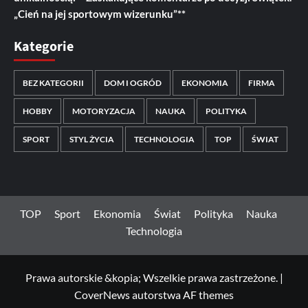
„Cień na jej sportowym wizerunku”**
Kategorie
BEZ KATEGORII
DOM I OGRÓD
EKONOMIA
FIRMA
HOBBY
MOTORYZACJA
NAUKA
POLITYKA
SPORT
STYL ŻYCIA
TECHNOLOGIA
TOP
ŚWIAT
TOP
Sport
Ekonomia
Świat
Polityka
Nauka
Technologia
Prawa autorskie &kopia; Wszelkie prawa zastrzeżone.
|
CoverNews
autorstwa AF themes