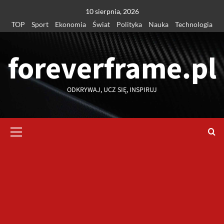
Przejdź
10 sierpnia, 2026
do
TOP
Sport
Ekonomia
Świat
Polityka
Nauka
Technologia
treści
foreverframe.pl
ODKRYWAJ, UCZ SIĘ, INSPIRUJ
Menu
główne