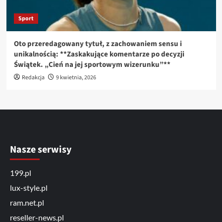
Sport
Oto przeredagowany tytuł, z zachowaniem sensu i
unikalnością: **Zaskakujące komentarze po decyzji
Świątek. „Cień na jej sportowym wizerunku”**
Redakcja
9 kwietnia, 2026
Nasze serwisy
199.pl
lux-style.pl
ram.net.pl
reseller-news.pl