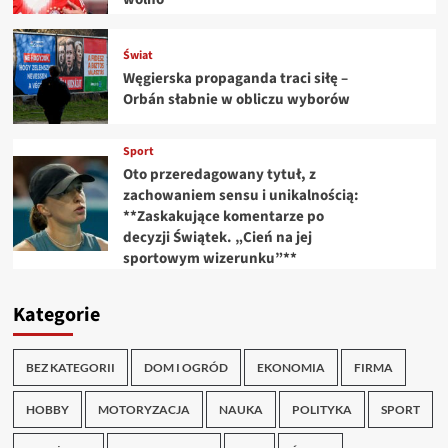
Świat
Węgierska propaganda traci siłę –
Orbán słabnie w obliczu wyborów
Sport
Oto przeredagowany tytuł, z
zachowaniem sensu i unikalnością:
**Zaskakujące komentarze po
decyzji Świątek. „Cień na jej
sportowym wizerunku”**
Kategorie
BEZ KATEGORII
DOM I OGRÓD
EKONOMIA
FIRMA
HOBBY
MOTORYZACJA
NAUKA
POLITYKA
SPORT