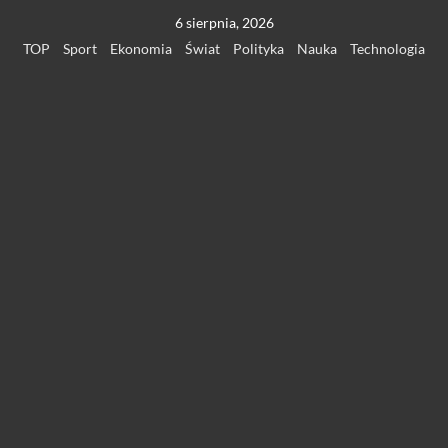
Przejdź
6 sierpnia, 2026
do
TOP
Sport
Ekonomia
Świat
Polityka
Nauka
Technologia
treści