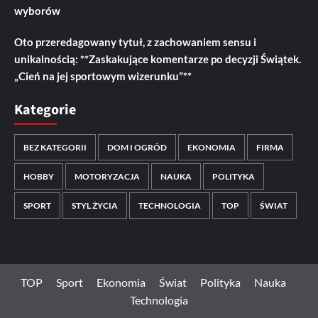
wyborów
Oto przeredagowany tytuł, z zachowaniem sensu i
unikalnością: **Zaskakujące komentarze po decyzji Świątek.
„Cień na jej sportowym wizerunku”**
Kategorie
BEZ KATEGORII
DOM I OGRÓD
EKONOMIA
FIRMA
HOBBY
MOTORYZACJA
NAUKA
POLITYKA
SPORT
STYL ŻYCIA
TECHNOLOGIA
TOP
ŚWIAT
TOP
Sport
Ekonomia
Świat
Polityka
Nauka
Technologia