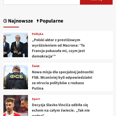
Najnowsze
Popularne
Polityka
„Polski aktor z prestiżowym
wyróżnieniem od Macrona: 'To
Francja pokazała mi, czym jest
demokracja'”
Świat
Nowa misja dla specjalnej jednostki
FSB. Wcześniej byli odpowiedzialni
za otrucia polityków z rozkazu
Putina
Sport
Decyzja Slavko Vincića odbiła się
echem na całym świecie. „Tak nie
wolno”