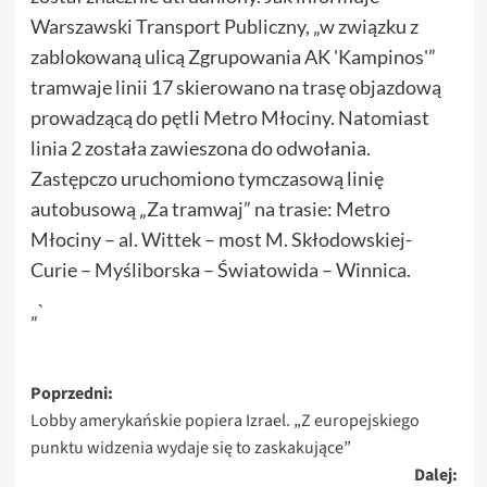
Warszawski Transport Publiczny, „w związku z
zablokowaną ulicą Zgrupowania AK 'Kampinos'”
tramwaje linii 17 skierowano na trasę objazdową
prowadzącą do pętli Metro Młociny. Natomiast
linia 2 została zawieszona do odwołania.
Zastępczo uruchomiono tymczasową linię
autobusową „Za tramwaj” na trasie: Metro
Młociny – al. Wittek – most M. Skłodowskiej-
Curie – Myśliborska – Światowida – Winnica.
„`
Zobacz
Poprzedni:
Lobby amerykańskie popiera Izrael. „Z europejskiego
wpisy
punktu widzenia wydaje się to zaskakujące”
Dalej: