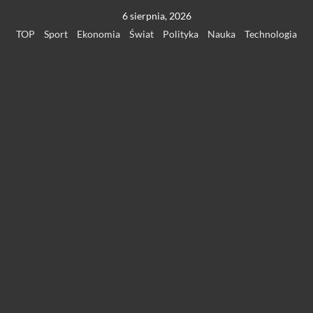
Przejdź
6 sierpnia, 2026
do
TOP
Sport
Ekonomia
Świat
Polityka
Nauka
Technologia
treści