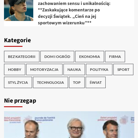
zachowaniem sensu i unikalnością:
**Zaskakujące komentarze po
decyzji Świątek. „Cień na jej
sportowym wizerunku”**
Kategorie
BEZ KATEGORII
DOM I OGRÓD
EKONOMIA
FIRMA
HOBBY
MOTORYZACJA
NAUKA
POLITYKA
SPORT
STYL ŻYCIA
TECHNOLOGIA
TOP
ŚWIAT
Nie przegap