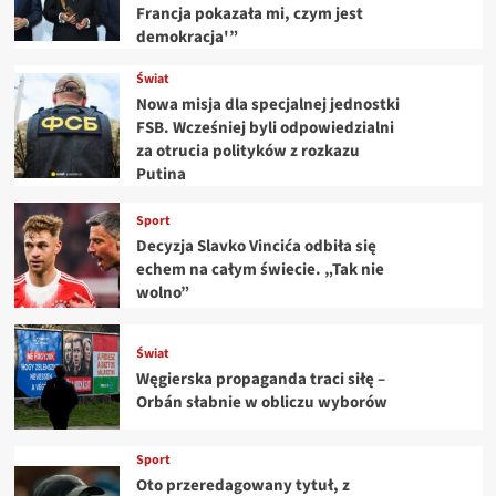
Francja pokazała mi, czym jest
demokracja'”
Świat
Nowa misja dla specjalnej jednostki
FSB. Wcześniej byli odpowiedzialni
za otrucia polityków z rozkazu
Putina
Sport
Decyzja Slavko Vincića odbiła się
echem na całym świecie. „Tak nie
wolno”
Świat
Węgierska propaganda traci siłę –
Orbán słabnie w obliczu wyborów
Sport
Oto przeredagowany tytuł, z