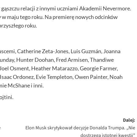
 gąszczu relacji z innymi uczniami Akademii Nevermore.
ły w maju tego roku. Na premierę nowych odcinków
rzyszłego roku.
 Buscemi, Catherine Zeta-Jones, Luis Guzmán, Joanna
Sunday, Hunter Doohan, Fred Armisen, Thandiwe
y Joel Osment, Heather Matarazzo, Georgie Farmer,
saac Ordonez, Evie Templeton, Owen Painter, Noah
ie McShane i inni.
ojtini.
Dalej:
e
Elon Musk skrytykował decyzje Donalda Trumpa. „Nie
dostrzega istotnej kwestii”