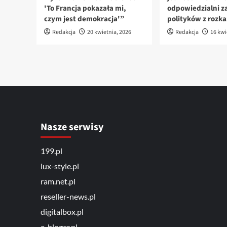
'To Francja pokazała mi,
odpowiedzialni za
czym jest demokracja'”
polityków z rozk
Redakcja
20 kwietnia, 2026
Redakcja
16 kwi
Nasze serwisy
199.pl
lux-style.pl
ram.net.pl
reseller-news.pl
digitalbox.pl
e-bloger.pl