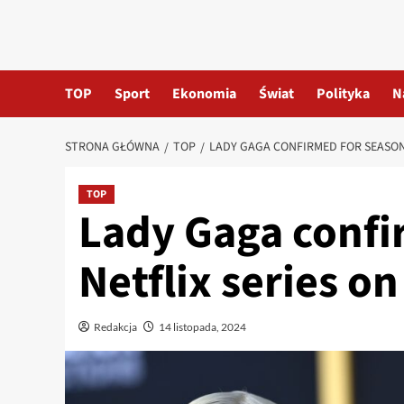
TOP
Sport
Ekonomia
Świat
Polityka
N
STRONA GŁÓWNA
TOP
LADY GAGA CONFIRMED FOR SEASON
TOP
Lady Gaga confi
Netflix series 
Redakcja
14 listopada, 2024