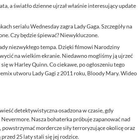
ata, a światło dzienne ujrzał właśnie interesujący update
kach serialu Wednesday zagra Lady Gaga. Szczegóły na
ione. Czy będzie śpiewać? Niewykluczone.
lady niezwykłego tempa. Dzięki filmowi Narodziny
ycić na wielkim ekranie. Niedawno mogliśmy ją ujrzeć
iła się w Harley Quinn. Co ciekawe, po ogłoszeniu tego
 remix utworu Lady Gagi z 2011 roku, Bloody Mary. Wideo
eść detektywistyczna osadzona w czasie, gdy
Nevermore. Nasza bohaterka próbuje zapanować nad
wstrzymać mordercze siły terroryzujące okolicę oraz
 przed 25 laty stali się jej rodzice.