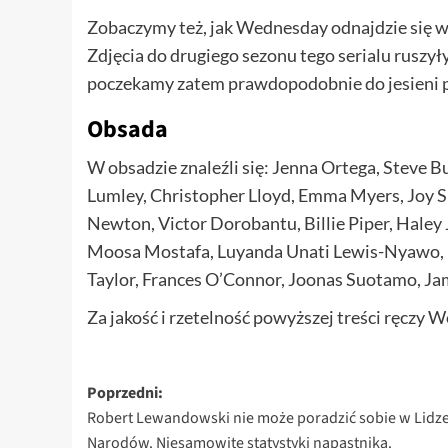
Zobaczymy też, jak Wednesday odnajdzie się w
Zdjęcia do drugiego sezonu tego serialu ruszy
poczekamy zatem prawdopodobnie do jesieni p
Obsada
W obsadzie znaleźli się: Jenna Ortega, Steve
Lumley, Christopher Lloyd, Emma Myers, Joy 
Newton, Victor Dorobantu, Billie Piper, Hale
Moosa Mostafa, Luyanda Unati Lewis-Nyawo, I
Taylor, Frances O’Connor, Joonas Suotamo, Jam
Za jakość i rzetelność powyższej treści ręczy W
Zobacz
Poprzedni:
Robert Lewandowski nie może poradzić sobie w Lidz
wpisy
Narodów. Niesamowite statystyki napastnika.