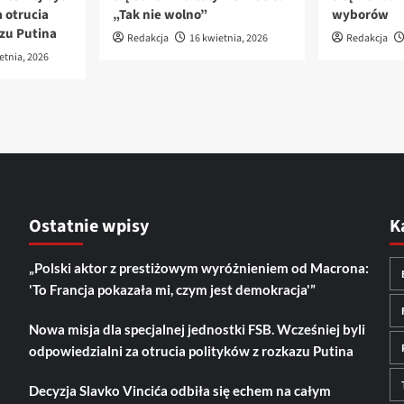
 otrucia
„Tak nie wolno”
wyborów
azu Putina
Redakcja
16 kwietnia, 2026
Redakcja
etnia, 2026
Ostatnie wpisy
K
„Polski aktor z prestiżowym wyróżnieniem od Macrona:
'To Francja pokazała mi, czym jest demokracja'”
Nowa misja dla specjalnej jednostki FSB. Wcześniej byli
odpowiedzialni za otrucia polityków z rozkazu Putina
Decyzja Slavko Vincića odbiła się echem na całym