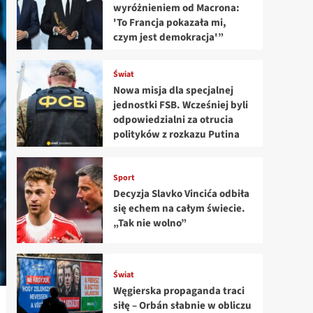
wyróżnieniem od Macrona:
'To Francja pokazała mi,
czym jest demokracja'”
Świat
Nowa misja dla specjalnej
jednostki FSB. Wcześniej byli
odpowiedzialni za otrucia
polityków z rozkazu Putina
Sport
Decyzja Slavko Vincića odbiła
się echem na całym świecie.
„Tak nie wolno”
Świat
Węgierska propaganda traci
siłę – Orbán słabnie w obliczu