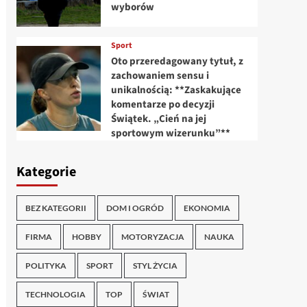
wyborów
Sport
Oto przeredagowany tytuł, z
zachowaniem sensu i
unikalnością: **Zaskakujące
komentarze po decyzji
Świątek. „Cień na jej
sportowym wizerunku”**
Kategorie
BEZ KATEGORII
DOM I OGRÓD
EKONOMIA
FIRMA
HOBBY
MOTORYZACJA
NAUKA
POLITYKA
SPORT
STYL ŻYCIA
TECHNOLOGIA
TOP
ŚWIAT