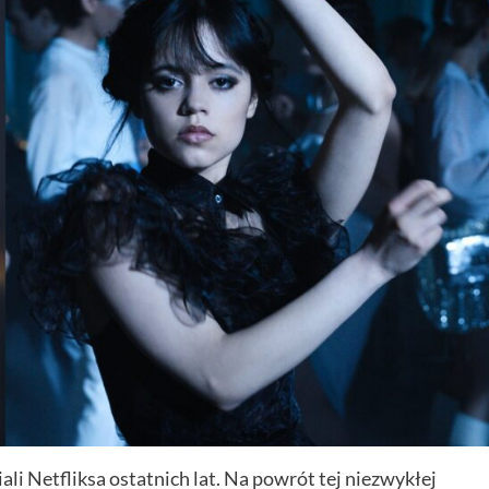
li Netfliksa ostatnich lat. Na powrót tej niezwykłej