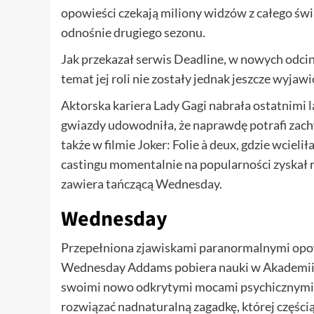
opowieści czekają miliony widzów z całego świ
odnośnie drugiego sezonu.
Jak przekazał serwis Deadline, w nowych odcin
temat jej roli nie zostały jednak jeszcze wyjaw
Aktorska kariera Lady Gagi nabrała ostatnimi 
gwiazdy udowodniła, że naprawdę potrafi zachw
także w filmie Joker: Folie à deux, gdzie wciel
castingu momentalnie na popularności zyskał
zawiera tańczącą Wednesday.
Wednesday
Przepełniona zjawiskami paranormalnymi opowi
Wednesday Addams pobiera nauki w Akademii 
swoimi nowo odkrytymi mocami psychicznymi, po
rozwiązać nadnaturalną zagadkę, której częścią