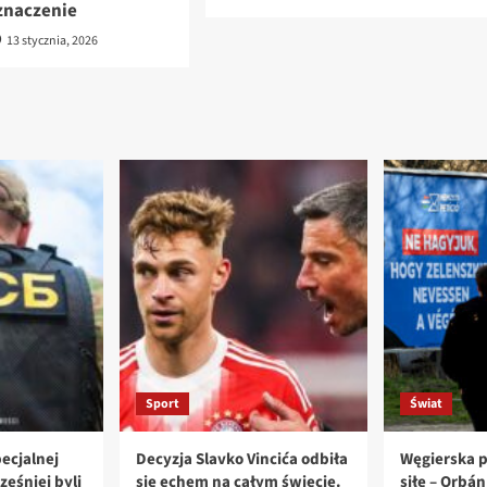
znaczenie
13 stycznia, 2026
Sport
Świat
ecjalnej
Decyzja Slavko Vincića odbiła
Węgierska p
ześniej byli
się echem na całym świecie.
siłę – Orbá