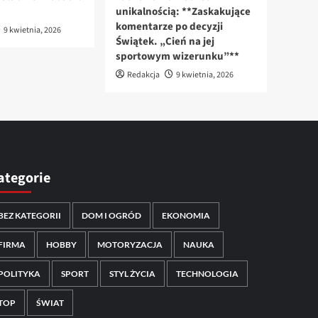
unikalnością: **Zaskakujące
komentarze po decyzji
9 kwietnia, 2026
Świątek. „Cień na jej
sportowym wizerunku”**
Redakcja
9 kwietnia, 2026
ategorie
BEZ KATEGORII
DOM I OGRÓD
EKONOMIA
FIRMA
HOBBY
MOTORYZACJA
NAUKA
POLITYKA
SPORT
STYL ŻYCIA
TECHNOLOGIA
TOP
ŚWIAT