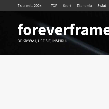
Przejdź
7 sierpnia, 2026
TOP
Sport
Ekonomia
Świat
do
treści
foreverframe
ODKRYWAJ, UCZ SIĘ, INSPIRUJ