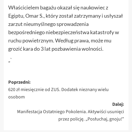
Właścicielem bagażu okazał się naukowiec z
Egiptu, Omar S., który został zatrzymany i usłyszał
zarzut nieumyślnego sprowadzenia
bezpośredniego niebezpieczeństwa katastrofy w
ruchu powietrznym. Według prawa, może mu
grozić kara do 3 lat pozbawienia wolności.
„`
Zobacz
Poprzedni:
620 zł miesięcznie od ZUS. Dodatek nieznany wielu
wpisy
osobom
Dalej:
Manifestacja Ostatniego Pokolenia. Aktywiści usunięci
przez policję. „Posłuchaj, gnoju!”