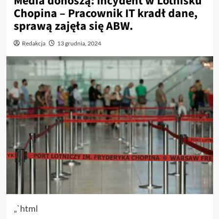
Media donoszą: Incydent w Lotnisku
Chopina – Pracownik IT kradł dane,
sprawą zajęła się ABW.
Redakcja
13 grudnia, 2024
„`html