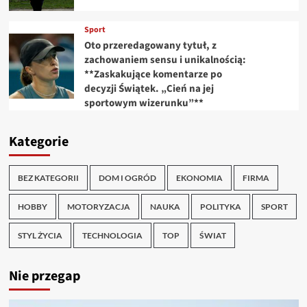
Sport
Oto przeredagowany tytuł, z
zachowaniem sensu i unikalnością:
**Zaskakujące komentarze po
decyzji Świątek. „Cień na jej
sportowym wizerunku”**
Kategorie
BEZ KATEGORII
DOM I OGRÓD
EKONOMIA
FIRMA
HOBBY
MOTORYZACJA
NAUKA
POLITYKA
SPORT
STYL ŻYCIA
TECHNOLOGIA
TOP
ŚWIAT
Nie przegap