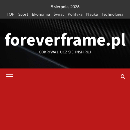
Przejdź
9 sierpnia, 2026
do
TOP
Sport
Ekonomia
Świat
Polityka
Nauka
Technologia
treści
foreverframe.pl
ODKRYWAJ, UCZ SIĘ, INSPIRUJ
Menu
główne