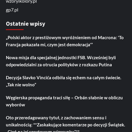
wzoryikolory.pl
gp7.pl
Ostatnie wpisy
„Polski aktor z prestiżowym wyróżnieniem od Macrona: 'To
Francja pokazała mi, czym jest demokracja'”
Nowa misja dla specjalnej jednostki FSB. Wcześniej byli
odpowiedzialni za otrucia polityków z rozkazu Putina
Decyzja Slavko Vincića odbiła się echem na całym świecie.
„Tak nie wolno”
Węgierska propaganda traci siłę – Orbán słabnie w obliczu
wyborów
Oto przeredagowany tytuł, z zachowaniem sensu i
unikalnością: **Zaskakujące komentarze po decyzji Świątek.
„Cień na jej sportowym wizerunku”**