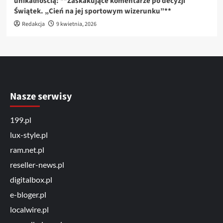
unikalnością: **Zaskakujące komentarze po decyzji
Świątek. „Cień na jej sportowym wizerunku”**
Redakcja
9 kwietnia, 2026
Nasze serwisy
199.pl
lux-style.pl
ram.net.pl
reseller-news.pl
digitalbox.pl
e-bloger.pl
localwire.pl