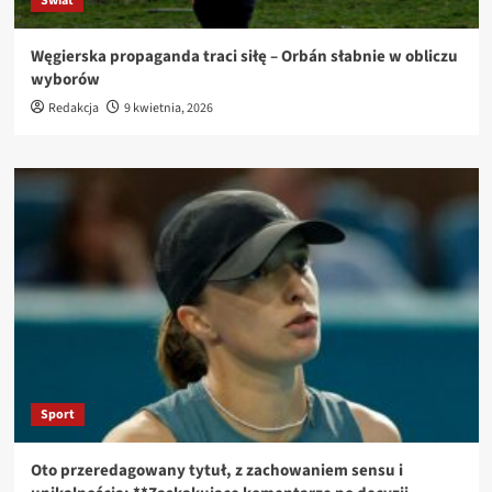
Świat
Węgierska propaganda traci siłę – Orbán słabnie w obliczu
wyborów
Redakcja
9 kwietnia, 2026
Sport
Oto przeredagowany tytuł, z zachowaniem sensu i