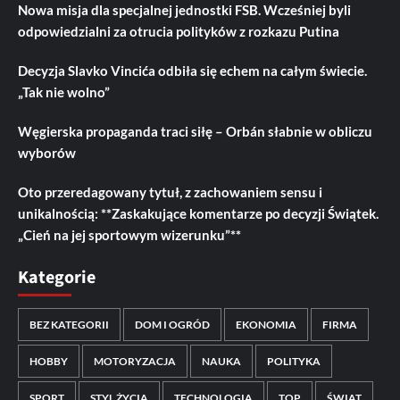
Nowa misja dla specjalnej jednostki FSB. Wcześniej byli
odpowiedzialni za otrucia polityków z rozkazu Putina
Decyzja Slavko Vincića odbiła się echem na całym świecie.
„Tak nie wolno”
Węgierska propaganda traci siłę – Orbán słabnie w obliczu
wyborów
Oto przeredagowany tytuł, z zachowaniem sensu i
unikalnością: **Zaskakujące komentarze po decyzji Świątek.
„Cień na jej sportowym wizerunku”**
Kategorie
BEZ KATEGORII
DOM I OGRÓD
EKONOMIA
FIRMA
HOBBY
MOTORYZACJA
NAUKA
POLITYKA
SPORT
STYL ŻYCIA
TECHNOLOGIA
TOP
ŚWIAT