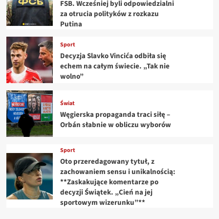
FSB. Wcześniej byli odpowiedzialni
za otrucia polityków z rozkazu
Putina
Sport
Decyzja Slavko Vincića odbiła się
echem na całym świecie. „Tak nie
wolno”
Świat
Węgierska propaganda traci siłę –
Orbán słabnie w obliczu wyborów
Sport
Oto przeredagowany tytuł, z
zachowaniem sensu i unikalnością:
**Zaskakujące komentarze po
decyzji Świątek. „Cień na jej
sportowym wizerunku”**