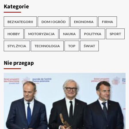
Kategorie
BEZ KATEGORII
DOM I OGRÓD
EKONOMIA
FIRMA
HOBBY
MOTORYZACJA
NAUKA
POLITYKA
SPORT
STYL ŻYCIA
TECHNOLOGIA
TOP
ŚWIAT
Nie przegap