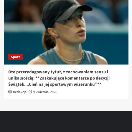
Sport
Oto przeredagowany tytuł, z zachowaniem sensu i
unikalnością: **Zaskakujące komentarze po decyzji
Świątek. „Cień na jej sportowym wizerunku”**
Redakcja
9 kwietnia, 2026