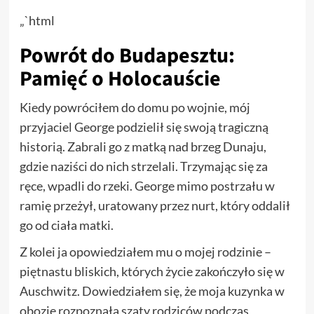
„`html
Powrót do Budapesztu:
Pamięć o Holocauście
Kiedy powróciłem do domu po wojnie, mój
przyjaciel George podzielił się swoją tragiczną
historią. Zabrali go z matką nad brzeg Dunaju,
gdzie naziści do nich strzelali. Trzymając się za
ręce, wpadli do rzeki. George mimo postrzału w
ramię przeżył, uratowany przez nurt, który oddalił
go od ciała matki.
Z kolei ja opowiedziałem mu o mojej rodzinie –
piętnastu bliskich, których życie zakończyło się w
Auschwitz. Dowiedziałem się, że moja kuzynka w
obozie rozpoznała szaty rodziców podczas