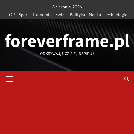
Przejdź
8 sierpnia, 2026
do
TOP
Sport
Ekonomia
Świat
Polityka
Nauka
Technologia
treści
foreverframe.pl
ODKRYWAJ, UCZ SIĘ, INSPIRUJ
Menu
główne