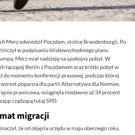
ich Merz odwiedził Poczdam, stolicę Brandenburgii. Po
stniczył w podpisaniu bliskowschodniego planu
mpa, Merz miał nadzieję na spokojny pobyt. W
eli łączącej Berlin z Poczdamem oraz krótki pobyt w
aż do momentu konferencji prasowej, podczas której
z wzrost poparcia dla partii Alternatywa dla Niemiec
krajnie prawicowa, osiągnęła niedawno aż 34 procent
ając rządzącą tutaj SPD.
mat migracji
znaczył, że od objęcia urzędu w maju obecnego roku,