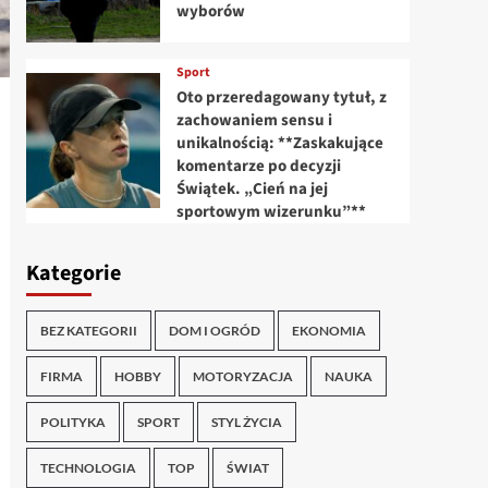
wyborów
Sport
Oto przeredagowany tytuł, z
zachowaniem sensu i
unikalnością: **Zaskakujące
komentarze po decyzji
Świątek. „Cień na jej
sportowym wizerunku”**
Kategorie
BEZ KATEGORII
DOM I OGRÓD
EKONOMIA
FIRMA
HOBBY
MOTORYZACJA
NAUKA
POLITYKA
SPORT
STYL ŻYCIA
TECHNOLOGIA
TOP
ŚWIAT