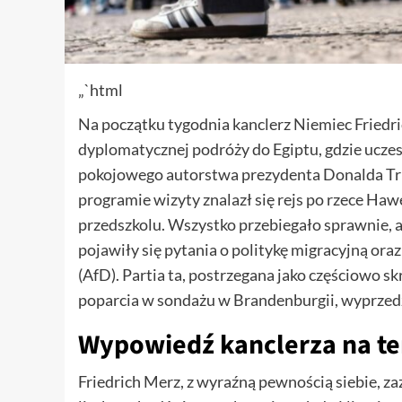
„`html
Na początku tygodnia kanclerz Niemiec Friedr
dyplomatycznej podróży do Egiptu, gdzie ucze
pokojowego autorstwa prezydenta Donalda Tru
programie wizyty znalazł się rejs po rzece Haw
przedszkolu. Wszystko przebiegało sprawnie, 
pojawiły się pytania o politykę migracyjną ora
(AfD). Partia ta, postrzegana jako częściowo s
poparcia w sondażu w Brandenburgii, wyprzedz
Wypowiedź kanclerza na te
Friedrich Merz, z wyraźną pewnością siebie, za