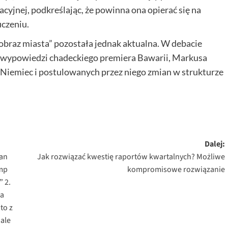
acyjnej, podkreślając, że powinna ona opierać się na
uczeniu.
obraz miasta” pozostała jednak aktualna. W debacie
ch wypowiedzi chadeckiego premiera Bawarii, Markusa
 Niemiec i postulowanych przez niego zmian w strukturze
Dalej:
lan
Jak rozwiązać kwestię raportów kwartalnych? Możliwe
ump
kompromisowe rozwiązanie
” 2.
ia
to z
 ale