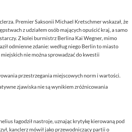
nclerza. Premier Saksonii Michael Kretschmer wskazał, że
stępstwach z udziałem osób mających opuścić kraj, a samo
tarczy. Z kolei burmistrz Berlina Kai Wegner, mimo
raził odmienne zdanie: według niego Berlin to miasto
 miejskich nie można sprowadzać do kwestii
owania przestrzegania miejscowych norm i wartości.
gatywne zjawiska nie są wynikiem zróżnicowania
elius łagodził nastroje, uznając krytykę kierowaną pod
zył, kanclerz mówił jako przewodniczący partii o