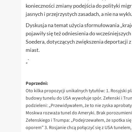
konieczności zmiany podejścia do polityki migr
jasnych i przejrzystych zasadach, a nie na wykl
Dyskusja na temat użycia sformułowania „kraj
pojawiły się też odniesienia do wcześniejszy
Soedera, dotyczących zwiększenia deportacji z
miast.
„`
Zobacz
Poprzedni:
Oto kilka propozycji unikalnych tytułów: 1. Rosyjski p
wpisy
budowy tunelu do USA wywołuje spór. Zełenski i Tr
podzieleni: „Przewidywałem, że to nie zyska aprobaty
Moskwa rozważa tunel do Ameryki. Brak porozumien
Zełenskiego i Trumpa: „Podejrzewałem, że spotka się 
oporem” 3. Rosjanie chcą połączyć się z USA tunelem,