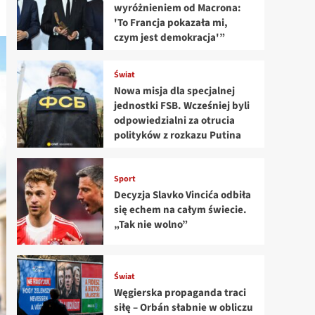
wyróżnieniem od Macrona:
'To Francja pokazała mi,
czym jest demokracja'”
Świat
Nowa misja dla specjalnej
jednostki FSB. Wcześniej byli
odpowiedzialni za otrucia
polityków z rozkazu Putina
Sport
Decyzja Slavko Vincića odbiła
się echem na całym świecie.
„Tak nie wolno”
Świat
Węgierska propaganda traci
siłę – Orbán słabnie w obliczu