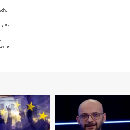
ych.
syjny
,
ywnie