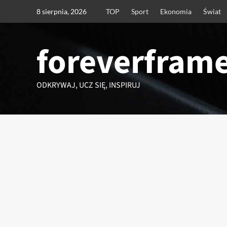
Przejdź
8 sierpnia, 2026
TOP
Sport
Ekonomia
Świat
do
treści
foreverframe
ODKRYWAJ, UCZ SIĘ, INSPIRUJ