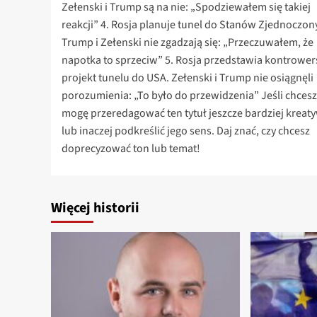
Zełenski i Trump są na nie: „Spodziewałem się takiej
reakcji” 4. Rosja planuje tunel do Stanów Zjednoczon
Trump i Zełenski nie zgadzają się: „Przeczuwałem, że
napotka to sprzeciw” 5. Rosja przedstawia kontrower
projekt tunelu do USA. Zełenski i Trump nie osiągnęli
porozumienia: „To było do przewidzenia” Jeśli chcesz
mogę przeredagować ten tytuł jeszcze bardziej kreat
lub inaczej podkreślić jego sens. Daj znać, czy chcesz
doprecyzować ton lub temat!
Więcej historii