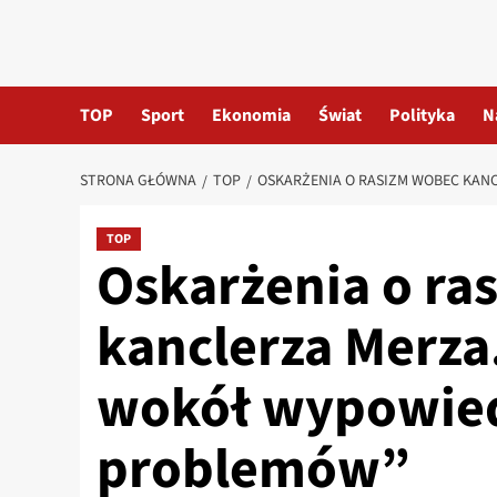
TOP
Sport
Ekonomia
Świat
Polityka
N
STRONA GŁÓWNA
TOP
OSKARŻENIA O RASIZM WOBEC KAN
TOP
Oskarżenia o ra
kanclerza Merza
wokół wypowiedz
problemów”