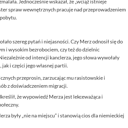
alała. Jednocześnie wskazał, że „wciąż istnieje
nister spraw wewnętrznych pracuje nad przeprowadzeniem
 pobytu.
ało szereg pytań i niejasności. Czy Merz odnosił się do
 i wysokim bezrobociem, czy też do dzielnic
iezależnie od intencji kanclerza, jego słowa wywołały
ak i części jego własnej partii.
cznych przeprosin, zarzucając mu rasistowskie i
ób z doświadczeniem migracji.
kreślił, że wypowiedź Merza jest lekceważąca i
połeczny.
rza były „nie na miejscu” i stanowią cios dla niemieckiej