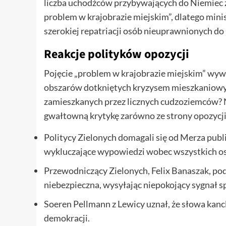
liczba uchodźców przybywających do Niemiec zm
problem w krajobrazie miejskim”, dlatego mi
szerokiej repatriacji osób nieuprawnionych do
Reakcje polityków opozycji
Pojęcie „problem w krajobrazie miejskim” wywoł
obszarów dotkniętych kryzysem mieszkaniowym
zamieszkanych przez licznych cudzoziemców? N
gwałtowną krytykę zarówno ze strony opozycji, j
Politycy Zielonych domagali się od Merza publi
wykluczające wypowiedzi wobec wszystkich os
Przewodniczący Zielonych, Felix Banaszak, pod
niebezpieczna, wysyłając niepokojący sygnał s
Soeren Pellmann z Lewicy uznał, że słowa kancle
demokracji.