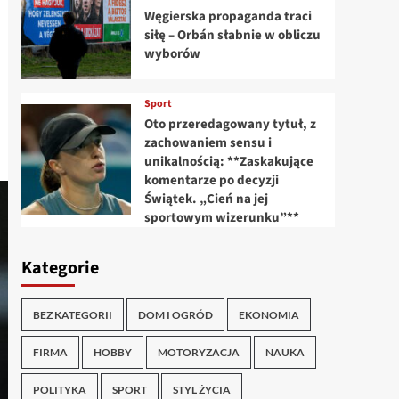
Węgierska propaganda traci
siłę – Orbán słabnie w obliczu
wyborów
Sport
Oto przeredagowany tytuł, z
zachowaniem sensu i
unikalnością: **Zaskakujące
komentarze po decyzji
Świątek. „Cień na jej
sportowym wizerunku”**
Kategorie
BEZ KATEGORII
DOM I OGRÓD
EKONOMIA
FIRMA
HOBBY
MOTORYZACJA
NAUKA
POLITYKA
SPORT
STYL ŻYCIA