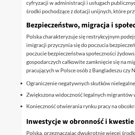
cyfryzacji w administracji i usługach publiczn
środki pochodzące z dotacji unijnych, które p
Bezpieczeństwo, migracja i społ
Polska charakteryzuje się restrykcyjnym podejś
imigracji przyczynia się do poczucia bezpiecz
poczucie bezpieczeństwa społeczności żydows
gospodarczych całkowite zamknięcie się na mig
pracujących w Polsce osób z Bangladeszu czy 
Ograniczenie negatywnych skutków nielegalnej
Zwiększona widoczność legalnych migrantów w
Konieczność otwierania rynku pracy na obco
Inwestycje w obronność i kwesti
Polska, przeznaczając dwukrotnie więcej środ