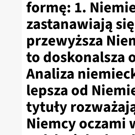
formę: 1. Niemi
zastanawiają się
przewyższa Niem
to doskonalsza 
Analiza niemieck
lepsza od Niemi
tytuły rozważaj
Niemcy oczami 