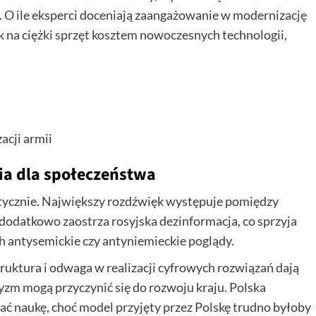
 O ile eksperci doceniają zaangażowanie w modernizację
k na ciężki sprzęt kosztem nowoczesnych technologii,
acji armii
ia dla społeczeństwa
litycznie. Największy rozdźwięk występuje pomiędzy
 dodatkowo zaostrza rosyjska dezinformacja, co sprzyja
h antysemickie czy antyniemieckie poglądy.
uktura i odwaga w realizacji cyfrowych rozwiązań dają
yzm mogą przyczynić się do rozwoju kraju. Polska
pać naukę, choć model przyjęty przez Polskę trudno byłoby