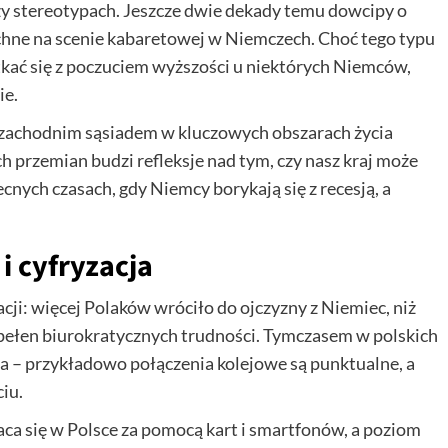
zy stereotypach. Jeszcze dwie dekady temu dowcipy o
ne na scenie kabaretowej w Niemczech. Choć tego typu
kać się z poczuciem wyższości u niektórych Niemców,
ie.
 zachodnim sąsiadem w kluczowych obszarach życia
h przemian budzi refleksje nad tym, czy nasz kraj może
ecnych czasach, gdy Niemcy borykają się z recesją, a
i cyfryzacja
cji: więcej Polaków wróciło do ojczyzny z Niemiec, niż
 pełen biurokratycznych trudności. Tymczasem w polskich
ra – przykładowo połączenia kolejowe są punktualne, a
iu.
aca się w Polsce za pomocą kart i smartfonów, a poziom