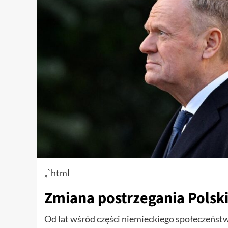
„`html
Zmiana postrzegania Polsk
Od lat wśród części niemieckiego społeczeństw