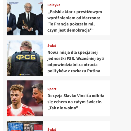
Polityka
„Polski aktor z prestiżowym
wyróżnieniem od Macrona:
'To Francja pokazała mi,
czym jest demokracja'”
Świat
Nowa misja dla specjalnej
jednostki FSB. Wcześniej byli
odpowiedzialni za otrucia
polityków z rozkazu Putina
Sport
Decyzja Slavko Vincića odbiła
się echem na całym świecie.
„Tak nie wolno”
Świat