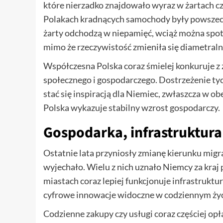
które nierzadko znajdowało wyraz w żartach c
Polakach kradnących samochody były powszech
żarty odchodzą w niepamięć, wciąż można spot
mimo że rzeczywistość zmieniła się diametraln
Współczesna Polska coraz śmielej konkuruje z
społecznego i gospodarczego. Dostrzeżenie tyc
stać się inspiracją dla Niemiec, zwłaszcza w ob
Polska wykazuje stabilny wzrost gospodarczy.
Gospodarka, infrastruktura 
Ostatnie lata przyniosły zmianę kierunku migra
wyjechało. Wielu z nich uznało Niemcy za kraj
miastach coraz lepiej funkcjonuje infrastruktu
cyfrowe innowacje widoczne w codziennym życ
Codzienne zakupy czy usługi coraz częściej opł