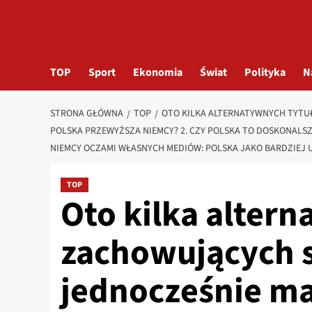
TOP
Sport
Ekonomia
Świat
Polityka
N
STRONA GŁÓWNA
TOP
OTO KILKA ALTERNATYWNYCH TYTUŁ
POLSKA PRZEWYŻSZA NIEMCY? 2. CZY POLSKA TO DOSKONALSZA
NIEMCY OCZAMI WŁASNYCH MEDIÓW: POLSKA JAKO BARDZIEJ U
TOP
Oto kilka alter
zachowujących s
jednocześnie ma