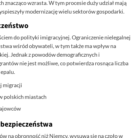
ych znacząco wzrasta. W tym procesie duży udział mają
rzyspieszyły modernizację wielu sektorów gospodarki.
eczeństwo
ciem do polityki imigracyjnej. Ograniczenie nielegalnej
eństwa wśród obywateli, w tym także ma wpływ na
kiej. Jednak z powodów demograficznych i
rantów nie jest możliwe, co potwierdza rosnąca liczba
Nepalu.
 migracji
 polskich miastach
krajowców
e bezpieczeństwa
ków na obronność niż Niemcy, wysuwa się na czoło w