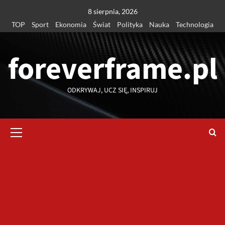
Przejdź
8 sierpnia, 2026
do
TOP
Sport
Ekonomia
Świat
Polityka
Nauka
Technologia
treści
foreverframe.pl
ODKRYWAJ, UCZ SIĘ, INSPIRUJ
Menu
główne