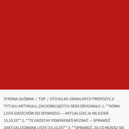
STRONA GŁÓWNA
TOP
OTO KILKA UNIKALNYCH PROPOZYCJI
TYTUŁU ARTYKUŁU, ZACHOWUJĄCYCH SENS ORYGINAŁU: 1. **NOWA
LISTA GRZECHÓW DO SPOWIEDZI — AKTUALIZACJA NA DZIEŃ
15.10.25** 2. **TE GRZECHY POWINIENEŚ WYZNAĆ — SPRAWDŹ
ZAKTUALIZOWANĄ LISTĘ [15.10.25]** 3. **SPRAWDŹ, ZA CO MUSISZ SIĘ