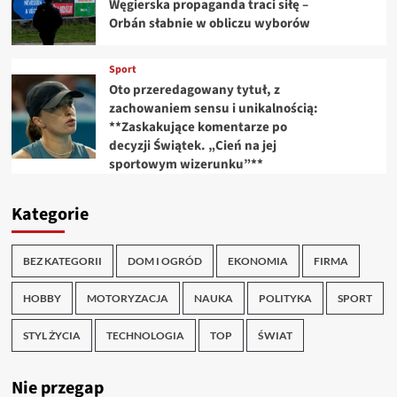
Węgierska propaganda traci siłę –
Orbán słabnie w obliczu wyborów
Sport
Oto przeredagowany tytuł, z
zachowaniem sensu i unikalnością:
**Zaskakujące komentarze po
decyzji Świątek. „Cień na jej
sportowym wizerunku”**
Kategorie
BEZ KATEGORII
DOM I OGRÓD
EKONOMIA
FIRMA
HOBBY
MOTORYZACJA
NAUKA
POLITYKA
SPORT
STYL ŻYCIA
TECHNOLOGIA
TOP
ŚWIAT
Nie przegap