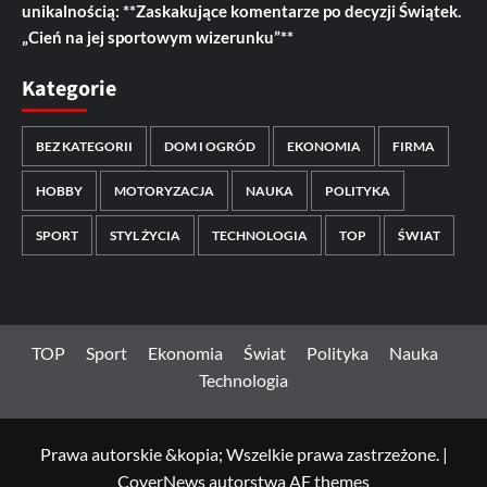
unikalnością: **Zaskakujące komentarze po decyzji Świątek.
„Cień na jej sportowym wizerunku”**
Kategorie
BEZ KATEGORII
DOM I OGRÓD
EKONOMIA
FIRMA
HOBBY
MOTORYZACJA
NAUKA
POLITYKA
SPORT
STYL ŻYCIA
TECHNOLOGIA
TOP
ŚWIAT
TOP
Sport
Ekonomia
Świat
Polityka
Nauka
Technologia
Prawa autorskie &kopia; Wszelkie prawa zastrzeżone.
|
CoverNews
autorstwa AF themes