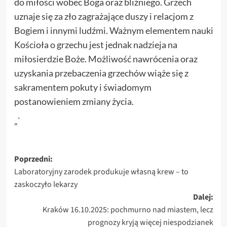
do miłości wobec Boga oraz bliźniego. Grzech
uznaje się za zło zagrażające duszy i relacjom z
Bogiem i innymi ludźmi. Ważnym elementem nauki
Kościoła o grzechu jest jednak nadzieja na
miłosierdzie Boże. Możliwość nawrócenia oraz
uzyskania przebaczenia grzechów wiąże się z
sakramentem pokuty i świadomym
postanowieniem zmiany życia.
„`
Zobacz
Poprzedni:
Laboratoryjny zarodek produkuje własną krew – to
wpisy
zaskoczyło lekarzy
Dalej:
Kraków 16.10.2025: pochmurno nad miastem, lecz
prognozy kryją więcej niespodzianek