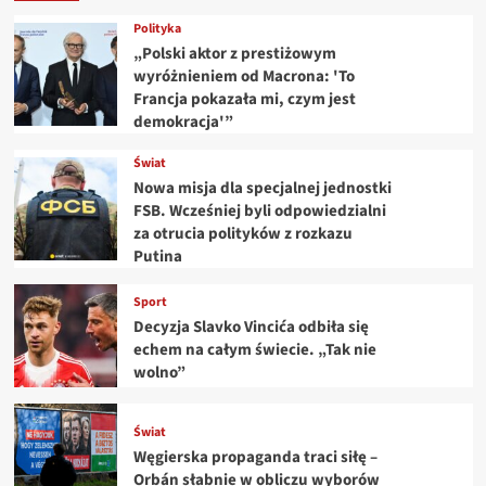
Polityka
„Polski aktor z prestiżowym
wyróżnieniem od Macrona: 'To
Francja pokazała mi, czym jest
demokracja'”
Świat
Nowa misja dla specjalnej jednostki
FSB. Wcześniej byli odpowiedzialni
za otrucia polityków z rozkazu
Putina
Sport
Decyzja Slavko Vincića odbiła się
echem na całym świecie. „Tak nie
wolno”
Świat
Węgierska propaganda traci siłę –
Orbán słabnie w obliczu wyborów