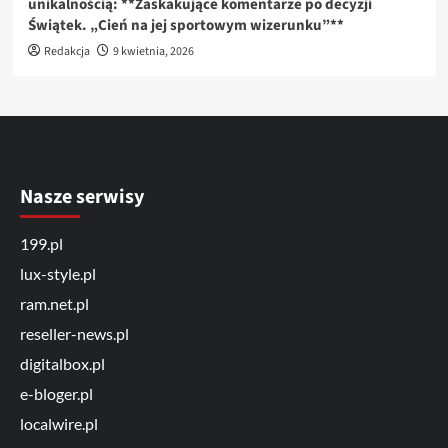
unikalnością: **Zaskakujące komentarze po decyzji
Świątek. „Cień na jej sportowym wizerunku”**
Redakcja
9 kwietnia, 2026
Nasze serwisy
199.pl
lux-style.pl
ram.net.pl
reseller-news.pl
digitalbox.pl
e-bloger.pl
localwire.pl