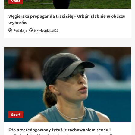
Świat
Węgierska propaganda traci siłę – Orbán słabnie w obliczu
wyborów
Redakcja
9 kwietnia, 2026
Sport
Oto przeredagowany tytuł, z zachowaniem sensu i