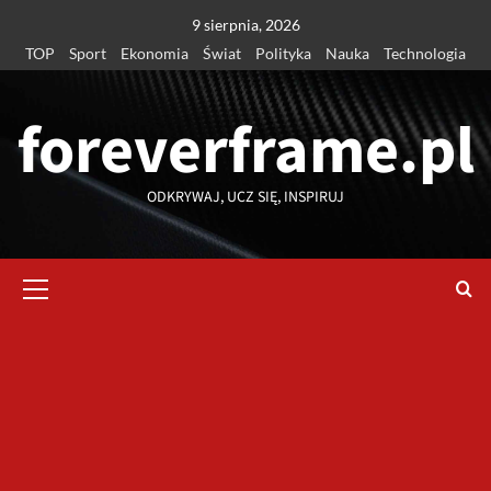
Przejdź
9 sierpnia, 2026
do
TOP
Sport
Ekonomia
Świat
Polityka
Nauka
Technologia
treści
foreverframe.pl
ODKRYWAJ, UCZ SIĘ, INSPIRUJ
Menu
główne