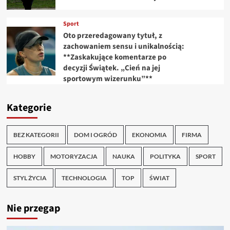
Sport
Oto przeredagowany tytuł, z
zachowaniem sensu i unikalnością:
**Zaskakujące komentarze po
decyzji Świątek. „Cień na jej
sportowym wizerunku”**
Kategorie
BEZ KATEGORII
DOM I OGRÓD
EKONOMIA
FIRMA
HOBBY
MOTORYZACJA
NAUKA
POLITYKA
SPORT
STYL ŻYCIA
TECHNOLOGIA
TOP
ŚWIAT
Nie przegap