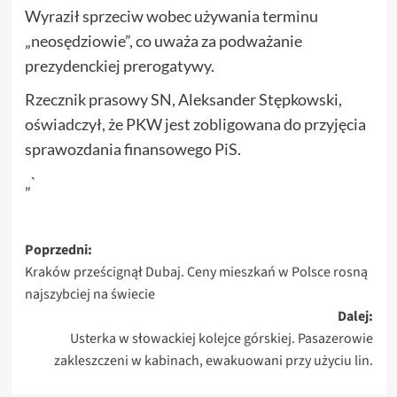
Wyraził sprzeciw wobec używania terminu
„neosędziowie”, co uważa za podważanie
prezydenckiej prerogatywy.
Rzecznik prasowy SN, Aleksander Stępkowski,
oświadczył, że PKW jest zobligowana do przyjęcia
sprawozdania finansowego PiS.
„`
Zobacz
Poprzedni:
Kraków prześcignął Dubaj. Ceny mieszkań w Polsce rosną
wpisy
najszybciej na świecie
Dalej:
Usterka w słowackiej kolejce górskiej. Pasazerowie
zakleszczeni w kabinach, ewakuowani przy użyciu lin.