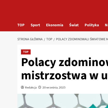
TOP
Sport
Ekonomia
Świat
Polityka
N
STRONA GŁÓWNA
TOP
POLACY ZDOMINOWALI ŚWIATOWE M
TOP
Polacy zdomino
mistrzostwa w u
Redakcja
20 września, 2025