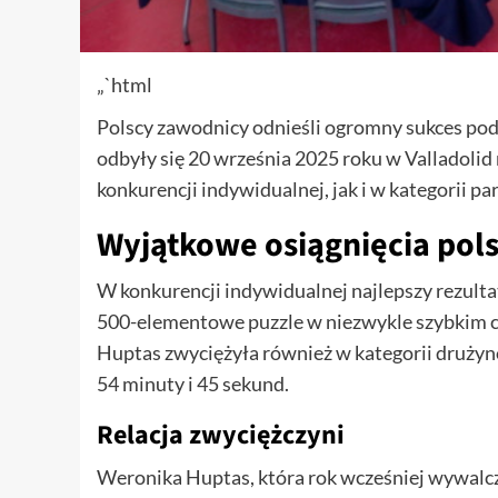
„`html
Polscy zawodnicy odnieśli ogromny sukces pod
odbyły się 20 września 2025 roku w Valladolid
konkurencji indywidualnej, jak i w kategorii par
Wyjątkowe osiągnięcia pol
W konkurencji indywidualnej najlepszy rezulta
500-elementowe puzzle w niezwykle szybkim cz
Huptas zwyciężyła również w kategorii druży
54 minuty i 45 sekund.
Relacja zwyciężczyni
Weronika Huptas, która rok wcześniej wywalczy