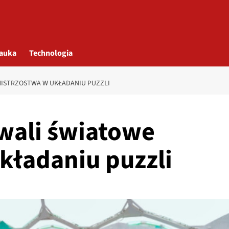
auka
Technologia
ISTRZOSTWA W UKŁADANIU PUZZLI
wali światowe
kładaniu puzzli