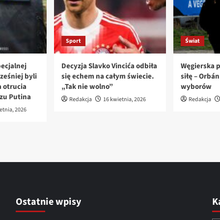
Sport
Świat
ecjalnej
Decyzja Slavko Vincića odbiła
Węgierska p
ześniej byli
się echem na całym świecie.
siłę – Orbá
 otrucia
„Tak nie wolno”
wyborów
azu Putina
Redakcja
16 kwietnia, 2026
Redakcja
etnia, 2026
Ostatnie wpisy
K