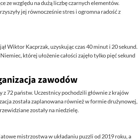
ce ze względu na dużą liczbę czarnych elementów.
rzyszyły jej równocześnie stres i ogromna radość z
jął Wiktor Kacprzak, uzyskując czas 40 minut i 20 sekund.
Niemiec, której ułożenie całości zajęło tylko pięć sekund
rganizacja zawodów
 z 72 państw. Uczestnicy pochodzili głównie z krajów
izacja została zaplanowana również w formie drużynowej,
rzewidziane zostały na niedzielę.
iatowe mistrzostwa w układaniu puzzli od 2019 roku, a