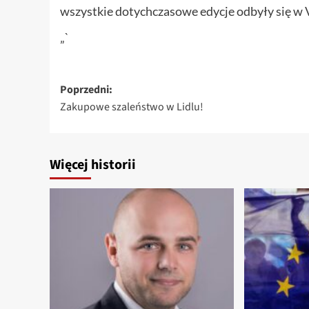
wszystkie dotychczasowe edycje odbyły się w V
„`
Zobacz
Poprzedni:
Zakupowe szaleństwo w Lidlu!
wpisy
Więcej historii