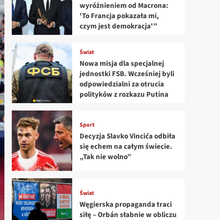
wyróżnieniem od Macrona:
'To Francja pokazała mi,
czym jest demokracja'”
Świat
Nowa misja dla specjalnej
jednostki FSB. Wcześniej byli
odpowiedzialni za otrucia
polityków z rozkazu Putina
Sport
Decyzja Slavko Vincića odbiła
się echem na całym świecie.
„Tak nie wolno”
Świat
Węgierska propaganda traci
siłę – Orbán słabnie w obliczu