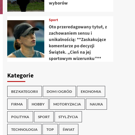
wyborów
Sport
Oto przeredagowany tytuł, z
zachowaniem sensu i
unikalnością: **Zaskakujące
komentarze po decyzji
Świątek. „Cień na jej
sportowym wizerunku”**
Kategorie
BEZ KATEGORII
DOM I OGRÓD
EKONOMIA
FIRMA
HOBBY
MOTORYZACJA
NAUKA
POLITYKA
SPORT
STYL ŻYCIA
TECHNOLOGIA
TOP
ŚWIAT