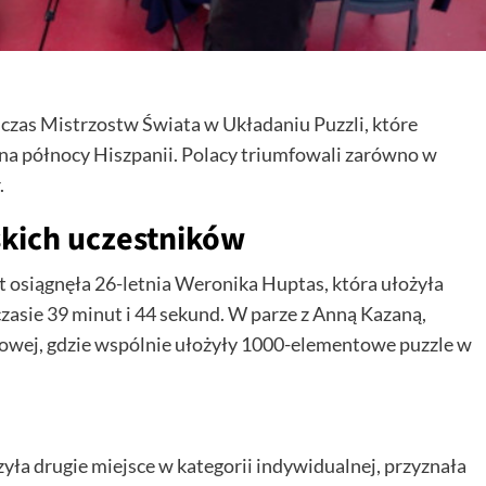
czas Mistrzostw Świata w Układaniu Puzzli, które
 na północy Hiszpanii. Polacy triumfowali zarówno w
.
skich uczestników
t osiągnęła 26-letnia Weronika Huptas, która ułożyła
asie 39 minut i 44 sekund. W parze z Anną Kazaną,
nowej, gdzie wspólnie ułożyły 1000-elementowe puzzle w
ła drugie miejsce w kategorii indywidualnej, przyznała