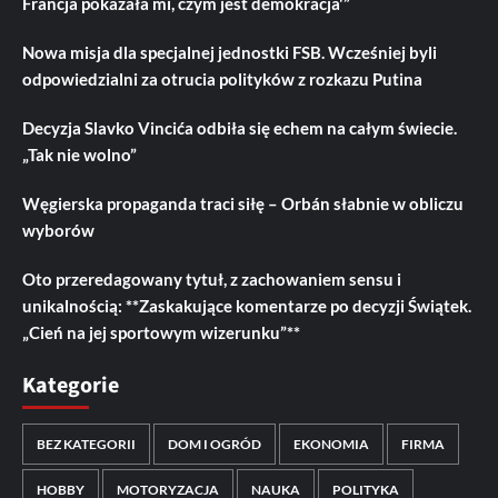
Francja pokazała mi, czym jest demokracja'”
Nowa misja dla specjalnej jednostki FSB. Wcześniej byli
odpowiedzialni za otrucia polityków z rozkazu Putina
Decyzja Slavko Vincića odbiła się echem na całym świecie.
„Tak nie wolno”
Węgierska propaganda traci siłę – Orbán słabnie w obliczu
wyborów
Oto przeredagowany tytuł, z zachowaniem sensu i
unikalnością: **Zaskakujące komentarze po decyzji Świątek.
„Cień na jej sportowym wizerunku”**
Kategorie
BEZ KATEGORII
DOM I OGRÓD
EKONOMIA
FIRMA
HOBBY
MOTORYZACJA
NAUKA
POLITYKA