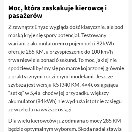
Moc, która zaskakuje kierowcę i
pasażerów
Z zewnątrz Enyaq wygląda dość klasycznie, ale pod
maską kryje się spory potencjał. Testowany
wariant z akumulatorem o pojemności 82 kWh
oferuje 285 KM, a przyspieszenie do 100 km/h
trwa niewiele ponad 6 sekund. To moc, jakiej nie
spodziewalibyśmy się po marce kojarzonej głównie
z praktycznymi rodzinnymi modelami. Jeszcze
szybsza jest wersja RS (340 KM, 4×4), osiągająca
“setkę” w 5,4 s, choć w jej przypadku większy
akumulator (84 kWh) nie wydłuża istotnie zasięgu
ze względu na wyższe osiągi.
Dla wielu kierowców już odmiana o mocy 285 KM
będzie optymalnym wyborem. Skoda nadal stawia