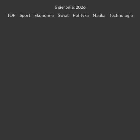
Przejdź
6 sierpnia, 2026
do
TOP
Sport
Ekonomia
Świat
Polityka
Nauka
Technologia
treści