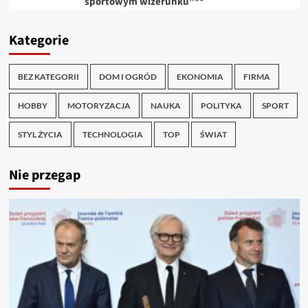
sportowym wizerunku”**
Kategorie
BEZ KATEGORII
DOM I OGRÓD
EKONOMIA
FIRMA
HOBBY
MOTORYZACJA
NAUKA
POLITYKA
SPORT
STYL ŻYCIA
TECHNOLOGIA
TOP
ŚWIAT
Nie przegap