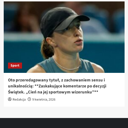
Sport
Oto przeredagowany tytuł, z zachowaniem sensu i
unikalnością: **Zaskakujące komentarze po decyzji
Świątek. „Cień na jej sportowym wizerunku”**
Redakcja
9 kwietnia, 2026