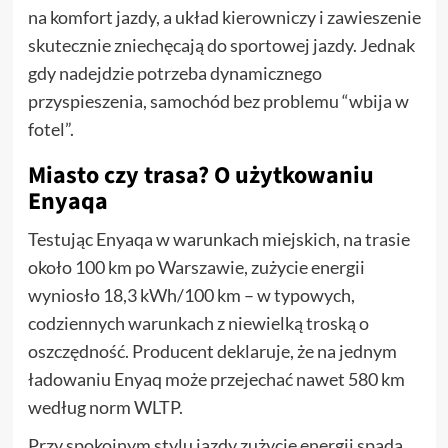
na komfort jazdy, a układ kierowniczy i zawieszenie
skutecznie zniechęcają do sportowej jazdy. Jednak
gdy nadejdzie potrzeba dynamicznego
przyspieszenia, samochód bez problemu “wbija w
fotel”.
Miasto czy trasa? O użytkowaniu
Enyaqa
Testując Enyaqa w warunkach miejskich, na trasie
około 100 km po Warszawie, zużycie energii
wyniosło 18,3 kWh/100 km – w typowych,
codziennych warunkach z niewielką troską o
oszczędność. Producent deklaruje, że na jednym
ładowaniu Enyaq może przejechać nawet 580 km
według norm WLTP.
Przy spokojnym stylu jazdy zużycie energii spada