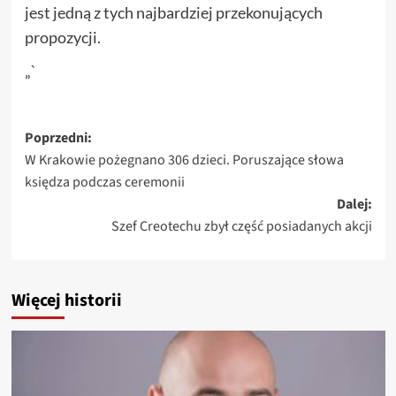
jest jedną z tych najbardziej przekonujących
propozycji.
„`
Zobacz
Poprzedni:
W Krakowie pożegnano 306 dzieci. Poruszające słowa
wpisy
księdza podczas ceremonii
Dalej:
Szef Creotechu zbył część posiadanych akcji
Więcej historii