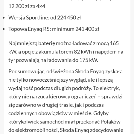
12 200 zł za 4×4
Wersja Sportline: od 224 450 zł
Topowa Enyaq RS: minimum 241 400 zł
Najmniejszą baterię można ładować z mocą 165
kW, a opcje z akumulatorem 82 kWh i napędem na
tył pozwalają na ładowanie do 175 kW.
Podsumowując, odświeżona Skoda Enyaq zyskała
nie tylko nowocześniejszy wygląd, ale i lepszą
wydajność podczas długich podróży. To elektryk,
który nie narzuca kierowcy ograniczeń – sprawdzi
się zarówno w długiej trasie, jak i podczas
codziennych obowiązków w mieście. Gdyby
którykolwiek samochód miał przekonać Polaków
do elektromobilności, Skoda Enyaq zdecydowanie