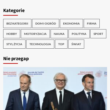
Kategorie
BEZ KATEGORII
DOM I OGRÓD
EKONOMIA
FIRMA
HOBBY
MOTORYZACJA
NAUKA
POLITYKA
SPORT
STYL ŻYCIA
TECHNOLOGIA
TOP
ŚWIAT
Nie przegap