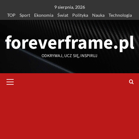
Przejdź
9 sierpnia, 2026
do
TOP
Sport
Ekonomia
Świat
Polityka
Nauka
Technologia
treści
foreverframe.pl
ODKRYWAJ, UCZ SIĘ, INSPIRUJ
Menu
główne