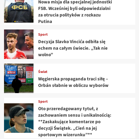
Nowa misja dla specjalnej jednostki
FSB. Wcześniej byli odpowiedzialni
za otrucia polityków z rozkazu
Putina
Sport
Decyzja Slavko Vincića odbiła się
echem na całym świecie. „Tak nie
wolno”
Świat
Węgierska propaganda traci siłę –
Orbán słabnie w obliczu wyborów
Sport
Oto przeredagowany tytuł, z
zachowaniem sensu i unikalnością:
**Zaskakujące komentarze po
decyzji Świątek. „Cień na jej
sportowym wizerunku”**