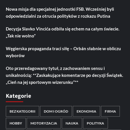
Nowa misja dla specjalnej jednostki FSB. Wcześniej byli
odpowiedzialni za otrucia polityków z rozkazu Putina
Decyzja Slavko Vincića odbiła się echem na całym świecie.
„Tak nie wolno”
Węgierska propaganda traci siłę – Orbán słabnie w obliczu
wyborów
Oto przeredagowany tytuł, z zachowaniem sensu i
unikalnością: **Zaskakujące komentarze po decyzji Świątek.
„Cień na jej sportowym wizerunku”**
Kategorie
BEZ KATEGORII
DOM I OGRÓD
EKONOMIA
FIRMA
HOBBY
MOTORYZACJA
NAUKA
POLITYKA