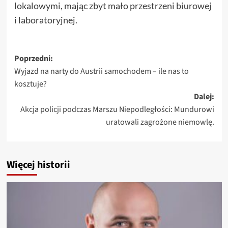
lokalowymi, mając zbyt mało przestrzeni biurowej
i laboratoryjnej.
Zobacz
Poprzedni:
Wyjazd na narty do Austrii samochodem – ile nas to
wpisy
kosztuje?
Dalej:
Akcja policji podczas Marszu Niepodległości: Mundurowi
uratowali zagrożone niemowlę.
Więcej historii