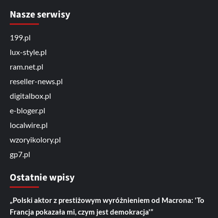
Nasze serwisy
199.pl
lux-style.pl
ram.net.pl
reseller-news.pl
digitalbox.pl
e-bloger.pl
localwire.pl
wzoryikolory.pl
gp7.pl
Ostatnie wpisy
„Polski aktor z prestiżowym wyróżnieniem od Macrona: 'To
Francja pokazała mi, czym jest demokracja'”