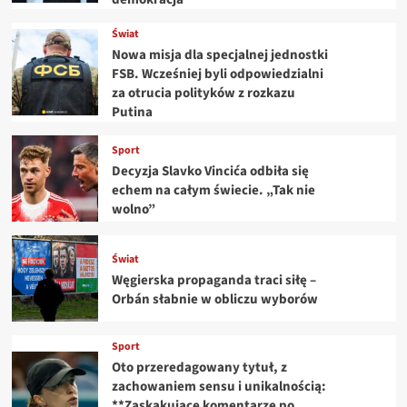
Świat
Nowa misja dla specjalnej jednostki
FSB. Wcześniej byli odpowiedzialni
za otrucia polityków z rozkazu
Putina
Sport
Decyzja Slavko Vincića odbiła się
echem na całym świecie. „Tak nie
wolno”
Świat
Węgierska propaganda traci siłę –
Orbán słabnie w obliczu wyborów
Sport
Oto przeredagowany tytuł, z
zachowaniem sensu i unikalnością:
**Zaskakujące komentarze po