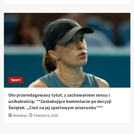
Sport
Oto przeredagowany tytuł, z zachowaniem sensu i
unikalnością: **Zaskakujące komentarze po decyzji
Świątek. „Cień na jej sportowym wizerunku”**
Redakcja
9 kwietnia, 2026