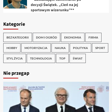
decyzji Świątek. „Cień na jej
sportowym wizerunku”**
Kategorie
BEZ KATEGORII
DOM I OGRÓD
EKONOMIA
FIRMA
HOBBY
MOTORYZACJA
NAUKA
POLITYKA
SPORT
STYL ŻYCIA
TECHNOLOGIA
TOP
ŚWIAT
Nie przegap