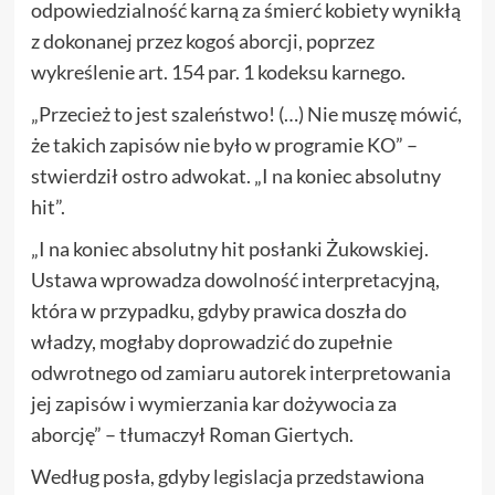
odpowiedzialność karną za śmierć kobiety wynikłą
z dokonanej przez kogoś aborcji, poprzez
wykreślenie art. 154 par. 1 kodeksu karnego.
„Przecież to jest szaleństwo! (…) Nie muszę mówić,
że takich zapisów nie było w programie KO” –
stwierdził ostro adwokat. „I na koniec absolutny
hit”.
„I na koniec absolutny hit posłanki Żukowskiej.
Ustawa wprowadza dowolność interpretacyjną,
która w przypadku, gdyby prawica doszła do
władzy, mogłaby doprowadzić do zupełnie
odwrotnego od zamiaru autorek interpretowania
jej zapisów i wymierzania kar dożywocia za
aborcję” – tłumaczył Roman Giertych.
Według posła, gdyby legislacja przedstawiona