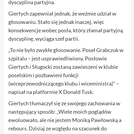
dyscyplina partyjna.
Giertych zapewniał jednak, że weźmie udział w
głosowaniu. Stało się jednak inaczej, więc
konsekwencje wobec posła, który złamał partyjną
dyscyplinę, wyciąga szef partii.
„To nie było zwykłe głosowanie. Poseł Grabczuk w
szpitalu – jest usprawiedliwiony. Posłowie
Giertych i Sługocki zostaną zawieszeni w klubie
poselskim i pozbawieni funkcji
(wiceprzewodniczącego klubu i wiceministra)” –
napisał na platformie X Donald Tusk.
Giertych tłumaczył się ze swojego zachowania w
następujący sposób: „Wiele moich poglądów
ewoluowało, ale nie jestem Moniką Pawłowską a
rebours. Dzisiaj ze względu na szacunek do