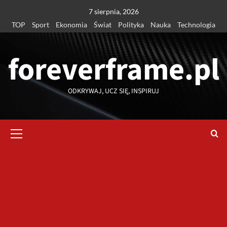
Przejdź
7 sierpnia, 2026
do
TOP
Sport
Ekonomia
Świat
Polityka
Nauka
Technologia
treści
foreverframe.pl
ODKRYWAJ, UCZ SIĘ, INSPIRUJ
Menu
główne