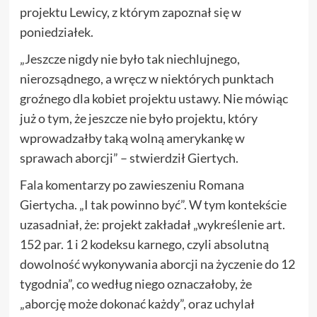
projektu Lewicy, z którym zapoznał się w
poniedziałek.
„Jeszcze nigdy nie było tak niechlujnego,
nierozsądnego, a wręcz w niektórych punktach
groźnego dla kobiet projektu ustawy. Nie mówiąc
już o tym, że jeszcze nie było projektu, który
wprowadzałby taką wolną amerykankę w
sprawach aborcji” – stwierdził Giertych.
Fala komentarzy po zawieszeniu Romana
Giertycha. „I tak powinno być”. W tym kontekście
uzasadniał, że: projekt zakładał „wykreślenie art.
152 par. 1 i 2 kodeksu karnego, czyli absolutną
dowolność wykonywania aborcji na życzenie do 12
tygodnia”, co według niego oznaczałoby, że
„aborcję może dokonać każdy”, oraz uchylał