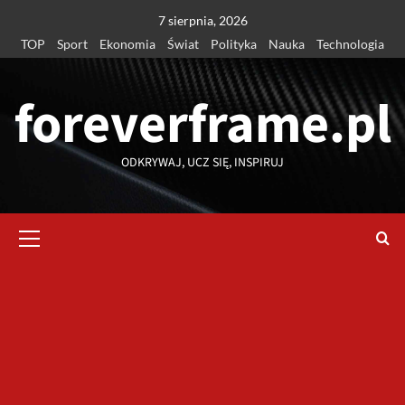
Przejdź
7 sierpnia, 2026
do
TOP
Sport
Ekonomia
Świat
Polityka
Nauka
Technologia
treści
foreverframe.pl
ODKRYWAJ, UCZ SIĘ, INSPIRUJ
Menu
główne