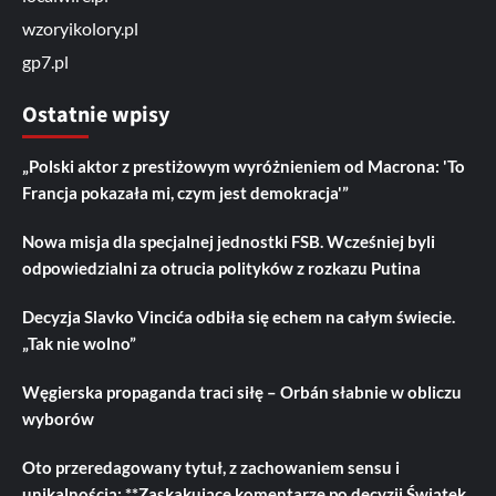
wzoryikolory.pl
gp7.pl
Ostatnie wpisy
„Polski aktor z prestiżowym wyróżnieniem od Macrona: 'To
Francja pokazała mi, czym jest demokracja'”
Nowa misja dla specjalnej jednostki FSB. Wcześniej byli
odpowiedzialni za otrucia polityków z rozkazu Putina
Decyzja Slavko Vincića odbiła się echem na całym świecie.
„Tak nie wolno”
Węgierska propaganda traci siłę – Orbán słabnie w obliczu
wyborów
Oto przeredagowany tytuł, z zachowaniem sensu i
unikalnością: **Zaskakujące komentarze po decyzji Świątek.