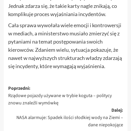
Jednak zdarza się, że takie karty nagle znikają, co
komplikuje proces wyjaśniania incydentów.
Cała sprawa wywołała wiele emocji i kontrowersji
w mediach, a ministerstwo musiało zmierzyć się z
pytaniami na temat postępowania swoich
kierowców. Zdaniem wielu, sytuacja pokazuje, że
nawet w najwyższych strukturach władzy zdarzają
się incydenty, które wymagają wyjaśnienia.
Zobacz
Poprzedni:
Rządowe pojazdy używane w trybie koguta – politycy
wpisy
znowu znaleźli wymówkę
Dalej:
NASA alarmuje: Spadek ilości słodkiej wody na Ziemi –
dane niepokojące