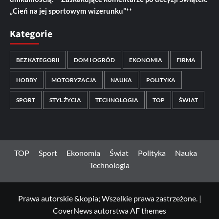
„Cień na jej sportowym wizerunku”**
Kategorie
BEZ KATEGORII
DOM I OGRÓD
EKONOMIA
FIRMA
HOBBY
MOTORYZACJA
NAUKA
POLITYKA
SPORT
STYL ŻYCIA
TECHNOLOGIA
TOP
ŚWIAT
TOP
Sport
Ekonomia
Świat
Polityka
Nauka
Technologia
Prawa autorskie &kopia; Wszelkie prawa zastrzeżone.
|
CoverNews
autorstwa AF themes