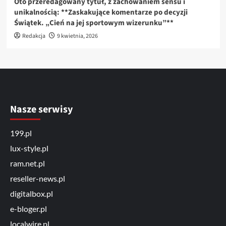
Oto przeredagowany tytuł, z zachowaniem sensu i
unikalnością: **Zaskakujące komentarze po decyzji
Świątek. „Cień na jej sportowym wizerunku”**
Redakcja
9 kwietnia, 2026
Nasze serwisy
199.pl
lux-style.pl
ram.net.pl
reseller-news.pl
digitalbox.pl
e-bloger.pl
localwire.pl