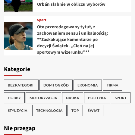
Orbán słabnie w obliczu wyborów
Sport
Oto przeredagowany tytuł, z
zachowaniem sensu i unikalnością:
**Zaskakujące komentarze po
decyzji Świątek. „Cień na jej
sportowym wizerunku”**
Kategorie
BEZ KATEGORII
DOM I OGRÓD
EKONOMIA
FIRMA
HOBBY
MOTORYZACJA
NAUKA
POLITYKA
SPORT
STYL ŻYCIA
TECHNOLOGIA
TOP
ŚWIAT
Nie przegap