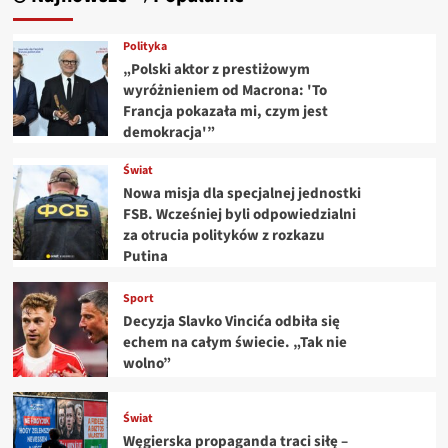
Polityka
„Polski aktor z prestiżowym
wyróżnieniem od Macrona: 'To
Francja pokazała mi, czym jest
demokracja'”
Świat
Nowa misja dla specjalnej jednostki
FSB. Wcześniej byli odpowiedzialni
za otrucia polityków z rozkazu
Putina
Sport
Decyzja Slavko Vincića odbiła się
echem na całym świecie. „Tak nie
wolno”
Świat
Węgierska propaganda traci siłę –