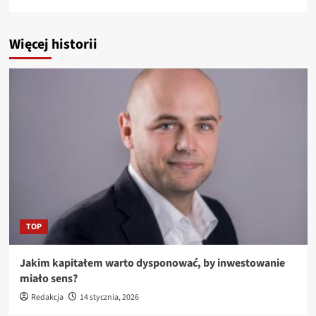
Więcej historii
TOP
Jakim kapitałem warto dysponować, by inwestowanie
miało sens?
Redakcja
14 stycznia, 2026