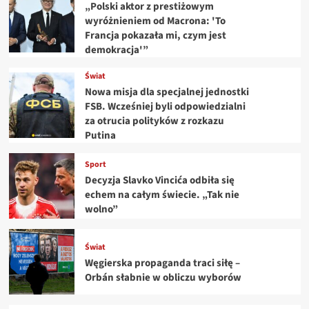
„Polski aktor z prestiżowym
wyróżnieniem od Macrona: 'To
Francja pokazała mi, czym jest
demokracja'”
Świat
Nowa misja dla specjalnej jednostki
FSB. Wcześniej byli odpowiedzialni
za otrucia polityków z rozkazu
Putina
Sport
Decyzja Slavko Vincića odbiła się
echem na całym świecie. „Tak nie
wolno”
Świat
Węgierska propaganda traci siłę –
Orbán słabnie w obliczu wyborów