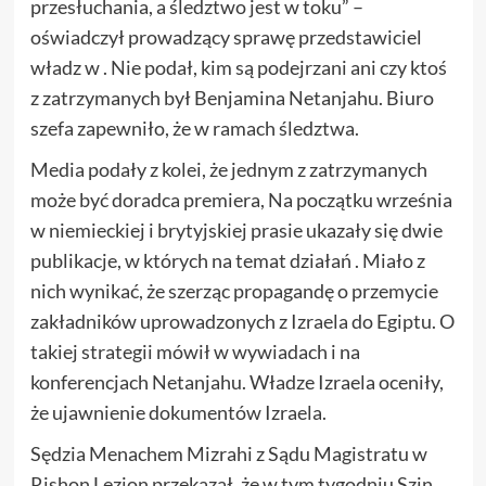
przesłuchania, a śledztwo jest w toku” –
oświadczył prowadzący sprawę przedstawiciel
władz w . Nie podał, kim są podejrzani ani czy ktoś
z zatrzymanych był Benjamina Netanjahu. Biuro
szefa zapewniło, że w ramach śledztwa.
Media podały z kolei, że jednym z zatrzymanych
może być doradca premiera, Na początku września
w niemieckiej i brytyjskiej prasie ukazały się dwie
publikacje, w których na temat działań . Miało z
nich wynikać, że szerząc propagandę o przemycie
zakładników uprowadzonych z Izraela do Egiptu. O
takiej strategii mówił w wywiadach i na
konferencjach Netanjahu. Władze Izraela oceniły,
że ujawnienie dokumentów Izraela.
Sędzia Menachem Mizrahi z Sądu Magistratu w
Rishon Lezion przekazał, że w tym tygodniu Szin