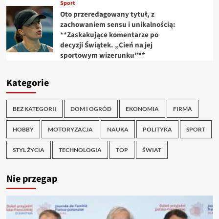
Sport
Oto przeredagowany tytuł, z
zachowaniem sensu i unikalnością:
**Zaskakujące komentarze po
decyzji Świątek. „Cień na jej
sportowym wizerunku”**
Kategorie
BEZ KATEGORII
DOM I OGRÓD
EKONOMIA
FIRMA
HOBBY
MOTORYZACJA
NAUKA
POLITYKA
SPORT
STYL ŻYCIA
TECHNOLOGIA
TOP
ŚWIAT
Nie przegap