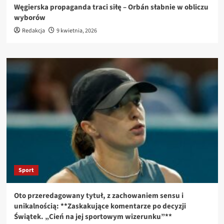
Węgierska propaganda traci siłę – Orbán słabnie w obliczu
wyborów
Redakcja
9 kwietnia, 2026
Sport
Oto przeredagowany tytuł, z zachowaniem sensu i
unikalnością: **Zaskakujące komentarze po decyzji
Świątek. „Cień na jej sportowym wizerunku”**