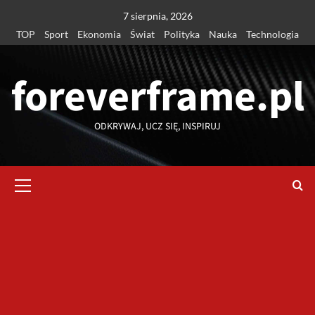
Przejdź
7 sierpnia, 2026
do
TOP
Sport
Ekonomia
Świat
Polityka
Nauka
Technologia
treści
foreverframe.pl
ODKRYWAJ, UCZ SIĘ, INSPIRUJ
Menu
główne