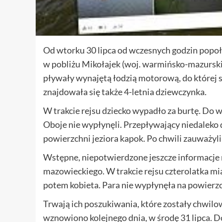
Od wtorku 30 lipca od wczesnych godzin popoł
w pobliżu Mikołajek (woj. warmińsko-mazursk
pływały wynajętą łodzią motorową, do której s
znajdowała się także 4-letnia dziewczynka.
W trakcie rejsu dziecko wypadło za burtę. Do w
Oboje nie wypłynęli. Przepływający niedaleko d
powierzchni jeziora kapok. Po chwili zauważyli
Wstępne, niepotwierdzone jeszcze informacje 
mazowieckiego. W trakcie rejsu czterolatka mi
potem kobieta. Para nie wypłynęła na powierzc
Trwają ich poszukiwania, które zostały chwilo
wznowiono kolejnego dnia, w środę 31 lipca. D