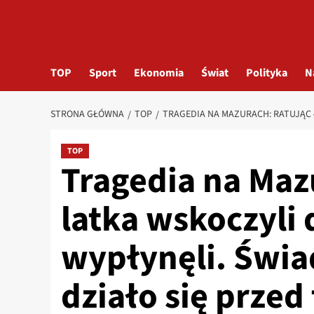
TOP
Sport
Ekonomia
Świat
Polityka
N
STRONA GŁÓWNA
TOP
TRAGEDIA NA MAZURACH: RATUJĄC 4
TOP
Tragedia na Maz
latka wskoczyli d
wypłynęli. Świa
działo się przed