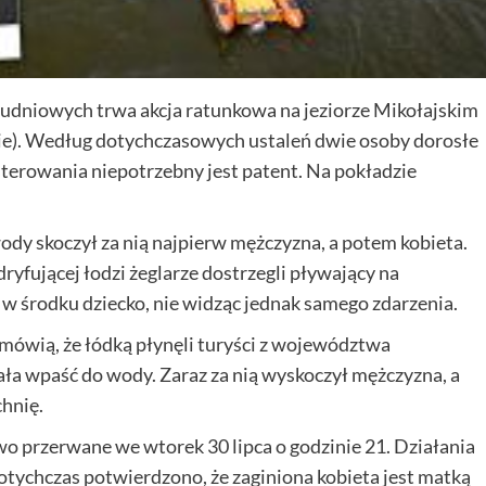
udniowych trwa akcja ratunkowa na jeziorze Mikołajskim
ie). Według dotychczasowych ustaleń dwie osoby dorosłe
terowania niepotrzebny jest patent. Na pokładzie
ody skoczył za nią najpierw mężczyzna, a potem kobieta.
ryfującej łodzi żeglarze dostrzegli pływający na
 w środku dziecko, nie widząc jednak samego zdarzenia.
mówią, że łódką płynęli turyści z województwa
ała wpaść do wody. Zaraz za nią wyskoczył mężczyzna, a
hnię.
wo przerwane we wtorek 30 lipca o godzinie 21. Działania
otychczas potwierdzono, że zaginiona kobieta jest matką