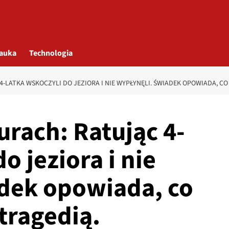
auka
Technologia
-LATKA WSKOCZYLI DO JEZIORA I NIE WYPŁYNĘLI. ŚWIADEK OPOWIADA, CO 
urach: Ratując 4-
o jeziora i nie
dek opowiada, co
 tragedią.