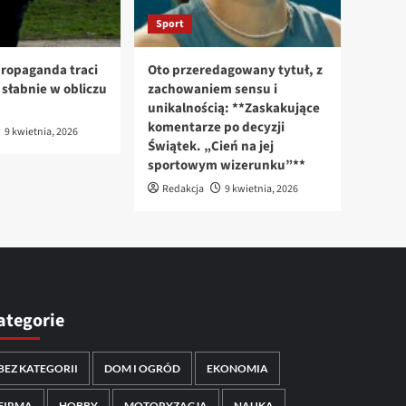
Sport
ropaganda traci
Oto przeredagowany tytuł, z
n słabnie w obliczu
zachowaniem sensu i
unikalnością: **Zaskakujące
komentarze po decyzji
9 kwietnia, 2026
Świątek. „Cień na jej
sportowym wizerunku”**
Redakcja
9 kwietnia, 2026
ategorie
BEZ KATEGORII
DOM I OGRÓD
EKONOMIA
FIRMA
HOBBY
MOTORYZACJA
NAUKA