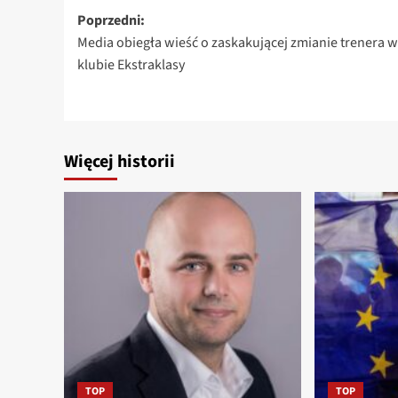
Zobacz
Poprzedni:
Media obiegła wieść o zaskakującej zmianie trenera w
wpisy
klubie Ekstraklasy
Więcej historii
TOP
TOP