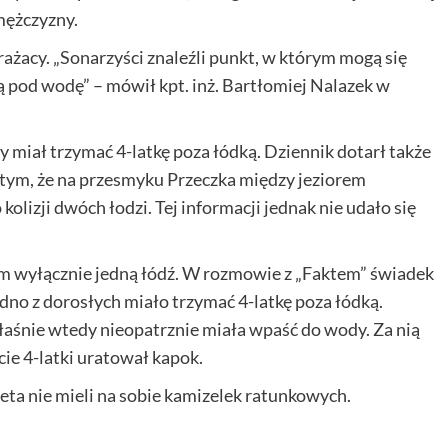
mężczyzny.
rażacy. „Sonarzyści znaleźli punkt, w którym mogą się
pod wodę” – mówił kpt. inż. Bartłomiej Nalazek w
y miał trzymać 4-latkę poza łódką. Dziennik dotarł także
tym, że na przesmyku Przeczka między jeziorem
olizji dwóch łodzi. Tej informacji jednak nie udało się
m wyłącznie jedną łódź. W rozmowie z „Faktem” świadek
edno z dorosłych miało trzymać 4-latkę poza łódką.
łaśnie wtedy nieopatrznie miała wpaść do wody. Za nią
cie 4-latki uratował kapok.
ta nie mieli na sobie kamizelek ratunkowych.