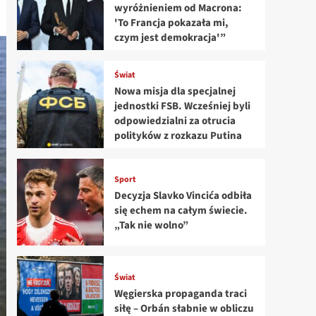
wyróżnieniem od Macrona:
'To Francja pokazała mi,
czym jest demokracja'”
Świat
Nowa misja dla specjalnej
jednostki FSB. Wcześniej byli
odpowiedzialni za otrucia
polityków z rozkazu Putina
Sport
Decyzja Slavko Vincića odbiła
się echem na całym świecie.
„Tak nie wolno”
Świat
Węgierska propaganda traci
siłę – Orbán słabnie w obliczu