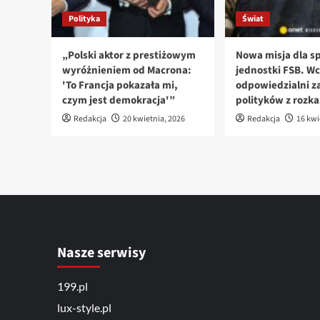
Polityka
Świat
„Polski aktor z prestiżowym
Nowa misja dla sp
wyróżnieniem od Macrona:
jednostki FSB. Wc
'To Francja pokazała mi,
odpowiedzialni za
czym jest demokracja'”
polityków z rozk
Redakcja
20 kwietnia, 2026
Redakcja
16 kwi
Nasze serwisy
199.pl
lux-style.pl