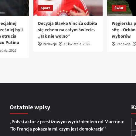
Sport
Świat
ecjalnej
Decyzja Slavko Vincića odbiła
Węgierska p
ześniej byli
się echem na całym świecie.
siłę – Orbá
 otrucia
„Tak nie wolno”
wyborów
azu Putina
Redakcja
16 kwietnia, 2026
Redakcja
etnia, 2026
Ostatnie wpisy
K
„Polski aktor z prestiżowym wyróżnieniem od Macrona:
'To Francja pokazała mi, czym jest demokracja'”