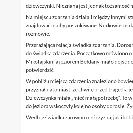
dziewczynki. Nieznana jest jednak tożsamość 
Na miejscu zdarzenia działali między innymi st
znajdować osoby poszukiwane. Nurkowie zejdą 
rozmowie.
Przerażająca relacja świadka zdarzenia. Dorosł
do świadka zdarzenia. Początkowo mówiono o 
Mikołajskim a jeziorem Bełdany miało dojść do k
potwierdzić.
W pobliżu miejsca zdarzenia znaleziono bowie
przyznał natomiast, że chwilę przed tragedią j
Dziewczynka miała „mieć małą potrzebę”. To w
do jeziora wskoczyły kolejno osoby dorosłe. Ży
Według świadka zarówno mężczyzna, jak i kobie