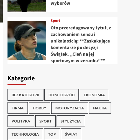
wyborów
Sport
Oto przeredagowany tytuł, z
zachowaniem sensu i
unikalnością: **Zaskakujące
komentarze po decyzji
Świątek. „Cień na jej
sportowym wizerunku”**
Kategorie
BEZ KATEGORII
DOM I OGRÓD
EKONOMIA
FIRMA
HOBBY
MOTORYZACJA
NAUKA
POLITYKA
SPORT
STYL ŻYCIA
TECHNOLOGIA
TOP
ŚWIAT