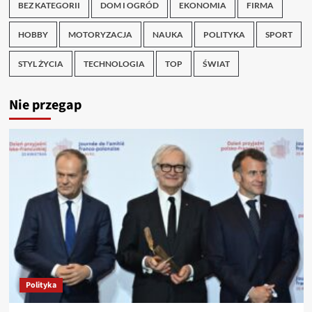
BEZ KATEGORII
DOM I OGRÓD
EKONOMIA
FIRMA
HOBBY
MOTORYZACJA
NAUKA
POLITYKA
SPORT
STYL ŻYCIA
TECHNOLOGIA
TOP
ŚWIAT
Nie przegap
Polityka