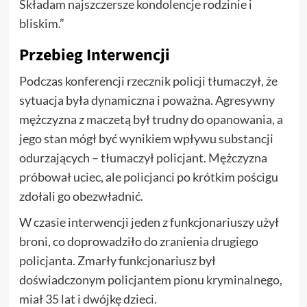
Składam najszczersze kondolencje rodzinie i
bliskim.”
Przebieg Interwencji
Podczas konferencji rzecznik policji tłumaczył, że
sytuacja była dynamiczna i poważna. Agresywny
mężczyzna z maczetą był trudny do opanowania, a
jego stan mógł być wynikiem wpływu substancji
odurzających – tłumaczył policjant. Mężczyzna
próbował uciec, ale policjanci po krótkim pościgu
zdołali go obezwładnić.
W czasie interwencji jeden z funkcjonariuszy użył
broni, co doprowadziło do zranienia drugiego
policjanta. Zmarły funkcjonariusz był
doświadczonym policjantem pionu kryminalnego,
miał 35 lat i dwójkę dzieci.