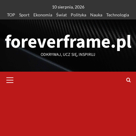
Przejdź
10 sierpnia, 2026
do
TOP
Sport
Ekonomia
Świat
Polityka
Nauka
Technologia
treści
foreverframe.pl
ODKRYWAJ, UCZ SIĘ, INSPIRUJ
Menu
główne