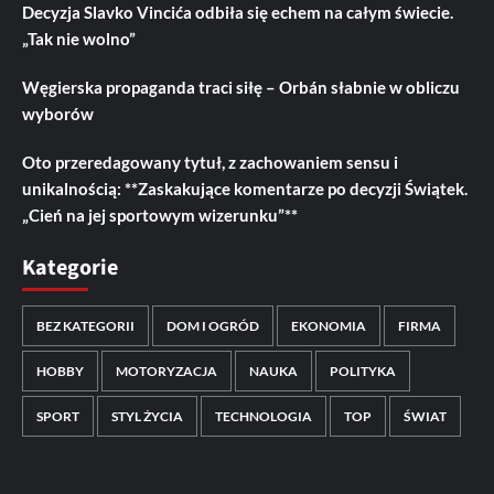
Decyzja Slavko Vincića odbiła się echem na całym świecie.
„Tak nie wolno”
Węgierska propaganda traci siłę – Orbán słabnie w obliczu
wyborów
Oto przeredagowany tytuł, z zachowaniem sensu i
unikalnością: **Zaskakujące komentarze po decyzji Świątek.
„Cień na jej sportowym wizerunku”**
Kategorie
BEZ KATEGORII
DOM I OGRÓD
EKONOMIA
FIRMA
HOBBY
MOTORYZACJA
NAUKA
POLITYKA
SPORT
STYL ŻYCIA
TECHNOLOGIA
TOP
ŚWIAT