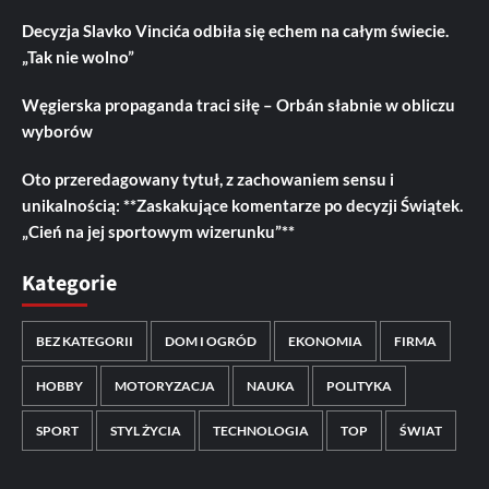
Decyzja Slavko Vincića odbiła się echem na całym świecie.
„Tak nie wolno”
Węgierska propaganda traci siłę – Orbán słabnie w obliczu
wyborów
Oto przeredagowany tytuł, z zachowaniem sensu i
unikalnością: **Zaskakujące komentarze po decyzji Świątek.
„Cień na jej sportowym wizerunku”**
Kategorie
BEZ KATEGORII
DOM I OGRÓD
EKONOMIA
FIRMA
HOBBY
MOTORYZACJA
NAUKA
POLITYKA
SPORT
STYL ŻYCIA
TECHNOLOGIA
TOP
ŚWIAT