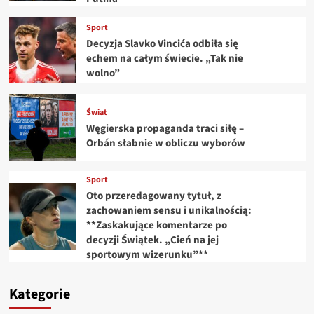
Sport
Decyzja Slavko Vincića odbiła się
echem na całym świecie. „Tak nie
wolno”
Świat
Węgierska propaganda traci siłę –
Orbán słabnie w obliczu wyborów
Sport
Oto przeredagowany tytuł, z
zachowaniem sensu i unikalnością:
**Zaskakujące komentarze po
decyzji Świątek. „Cień na jej
sportowym wizerunku”**
Kategorie