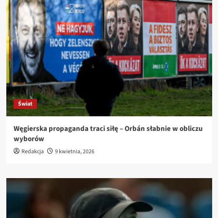
Świat
Węgierska propaganda traci siłę – Orbán słabnie w obliczu
wyborów
Redakcja
9 kwietnia, 2026