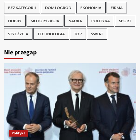
BEZ KATEGORII
DOM I OGRÓD
EKONOMIA
FIRMA
HOBBY
MOTORYZACJA
NAUKA
POLITYKA
SPORT
STYL ŻYCIA
TECHNOLOGIA
TOP
ŚWIAT
Nie przegap
Polityka