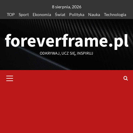
Przejdź
8 sierpnia, 2026
do
TOP
Sport
Ekonomia
Świat
Polityka
Nauka
Technologia
treści
foreverframe.pl
ODKRYWAJ, UCZ SIĘ, INSPIRUJ
Menu
główne