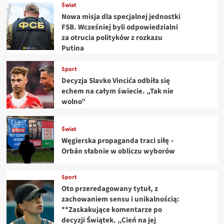
Świat
Nowa misja dla specjalnej jednostki
FSB. Wcześniej byli odpowiedzialni
za otrucia polityków z rozkazu
Putina
Sport
Decyzja Slavko Vincića odbiła się
echem na całym świecie. „Tak nie
wolno”
Świat
Węgierska propaganda traci siłę –
Orbán słabnie w obliczu wyborów
Sport
Oto przeredagowany tytuł, z
zachowaniem sensu i unikalnością:
**Zaskakujące komentarze po
decyzji Świątek. „Cień na jej