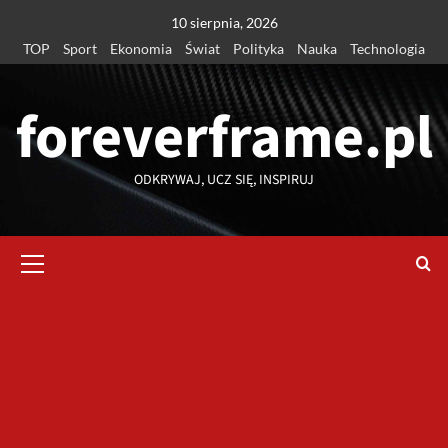
Przejdź
10 sierpnia, 2026
do
TOP
Sport
Ekonomia
Świat
Polityka
Nauka
Technologia
treści
foreverframe.pl
ODKRYWAJ, UCZ SIĘ, INSPIRUJ
Menu
główne