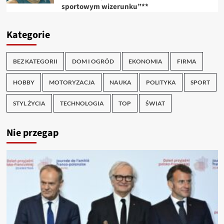
sportowym wizerunku”**
Kategorie
BEZ KATEGORII
DOM I OGRÓD
EKONOMIA
FIRMA
HOBBY
MOTORYZACJA
NAUKA
POLITYKA
SPORT
STYL ŻYCIA
TECHNOLOGIA
TOP
ŚWIAT
Nie przegap