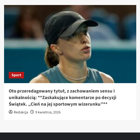
Sport
Oto przeredagowany tytuł, z zachowaniem sensu i
unikalnością: **Zaskakujące komentarze po decyzji
Świątek. „Cień na jej sportowym wizerunku”**
Redakcja
9 kwietnia, 2026