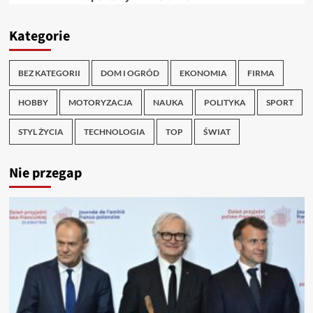
Kategorie
BEZ KATEGORII
DOM I OGRÓD
EKONOMIA
FIRMA
HOBBY
MOTORYZACJA
NAUKA
POLITYKA
SPORT
STYL ŻYCIA
TECHNOLOGIA
TOP
ŚWIAT
Nie przegap