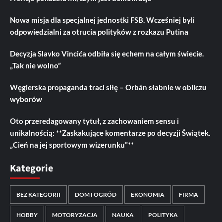
Nowa misja dla specjalnej jednostki FSB. Wcześniej byli
odpowiedzialni za otrucia polityków z rozkazu Putina
Decyzja Slavko Vincića odbiła się echem na całym świecie.
„Tak nie wolno”
Węgierska propaganda traci siłę – Orbán słabnie w obliczu
wyborów
Oto przeredagowany tytuł, z zachowaniem sensu i
unikalnością: **Zaskakujące komentarze po decyzji Świątek.
„Cień na jej sportowym wizerunku”**
Kategorie
BEZ KATEGORII
DOM I OGRÓD
EKONOMIA
FIRMA
HOBBY
MOTORYZACJA
NAUKA
POLITYKA