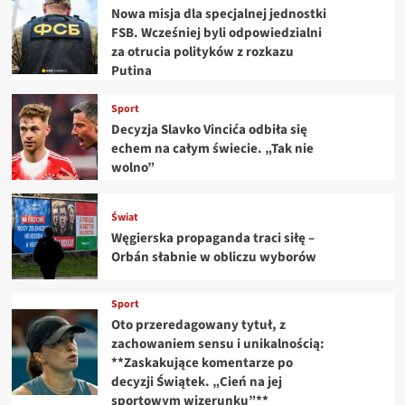
Nowa misja dla specjalnej jednostki
FSB. Wcześniej byli odpowiedzialni
za otrucia polityków z rozkazu
Putina
Sport
Decyzja Slavko Vincića odbiła się
echem na całym świecie. „Tak nie
wolno”
Świat
Węgierska propaganda traci siłę –
Orbán słabnie w obliczu wyborów
Sport
Oto przeredagowany tytuł, z
zachowaniem sensu i unikalnością:
**Zaskakujące komentarze po
decyzji Świątek. „Cień na jej
sportowym wizerunku”**