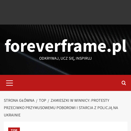
foreverframe.pl
ODKRYWAJ, UCZ SIĘ, INSPIRUJ
Menu
główne
STRONA GŁÓWNA
TOP
ZAMIESZKI W WINNICY: PROTESTY
PRZECIWKO PRZYMUSOWEMU POBOROWI I STARCIA Z POLICJĄ NA
UKRAINIE
TOP