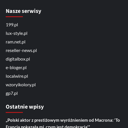
Nasze serwisy
199.pl
lux-style.pl
ram.net.pl
reseller-news.pl
digitalbox.pl
e-bloger.pl
localwire.pl
wzoryikolory.pl
gp7.pl
Ostatnie wpisy
„Polski aktor z prestiżowym wyróżnieniem od Macrona: 'To
Francja pokazała mi, czym jest demokracja'”