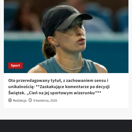
Sport
Oto przeredagowany tytuł, z zachowaniem sensu i
unikalnością: **Zaskakujące komentarze po decyzji
Świątek. „Cień na jej sportowym wizerunku”**
Redakcja
9 kwietnia, 2026