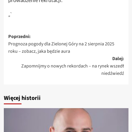
prowadzenie rekrutacji.
„`
Zobacz
Poprzedni:
Prognoza pogody dla Zielonej Góry na 2 sierpnia 2025
wpisy
roku – zobacz, jaka będzie aura
Dalej:
Zapomnijmy o nowych rekordach – na rynek wszedł
niedźwiedź
Więcej historii