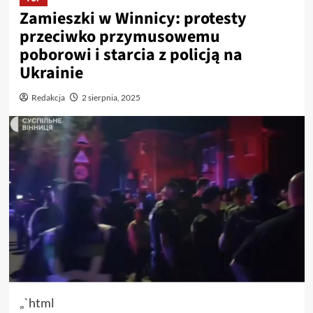
Zamieszki w Winnicy: protesty
przeciwko przymusowemu
poborowi i starcia z policją na
Ukrainie
Redakcja
2 sierpnia, 2025
„`html