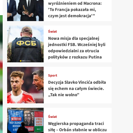
wyróżnieniem od Macrona:
'To Francja pokazała mi,
czym jest demokracja'”
Świat
Nowa misja dla specjalnej
jednostki FSB. Wcześniej byli
odpowiedzialni za otrucia
polityków z rozkazu Putina
Sport
Decyzja Slavko Vincića odbiła
się echem na całym świecie.
„Tak nie wolno”
Świat
Węgierska propaganda traci
siłę – Orbán słabnie w obliczu