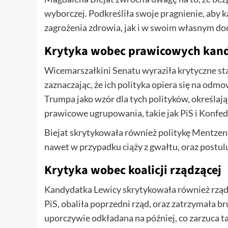
wyborczej. Podkreśliła swoje pragnienie, aby k
zagrożenia zdrowia, jak i w swoim własnym domu
Krytyka wobec prawicowych kan
Wicemarszałkini Senatu wyraziła krytyczne s
zaznaczając, że ich polityka opiera się na 
Trumpa jako wzór dla tych polityków, określają
prawicowe ugrupowania, takie jak PiS i Konfed
Biejat skrytykowała również politykę Mentzena
nawet w przypadku ciąży z gwałtu, oraz postul
Krytyka wobec koalicji rządzącej
Kandydatka Lewicy skrytykowała również rządzą
PiS, obaliła poprzedni rząd, oraz zatrzymała br
uporczywie odkładana na później, co zarzuca ta