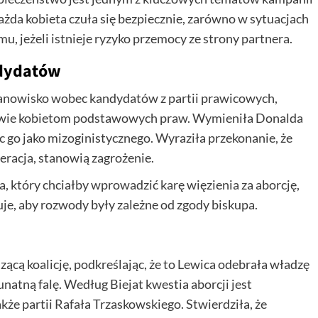
ażda kobieta czuła się bezpiecznie, zarówno w sytuacjach
, jeżeli istnieje ryzyko przemocy ze strony partnera.
dydatów
tanowisko wobec kandydatów z partii prawicowych,
odmowie kobietom podstawowych praw. Wymieniła Donalda
c go jako mizoginistycznego. Wyraziła przekonanie, że
eracja, stanowią zagrożenie.
, który chciałby wprowadzić karę więzienia za aborcję,
uje, aby rozwody były zależne od zgody biskupa.
cą koalicję, podkreślając, że to Lewica odebrała władzę
unatną falę. Według Biejat kwestia aborcji jest
kże partii Rafała Trzaskowskiego. Stwierdziła, że