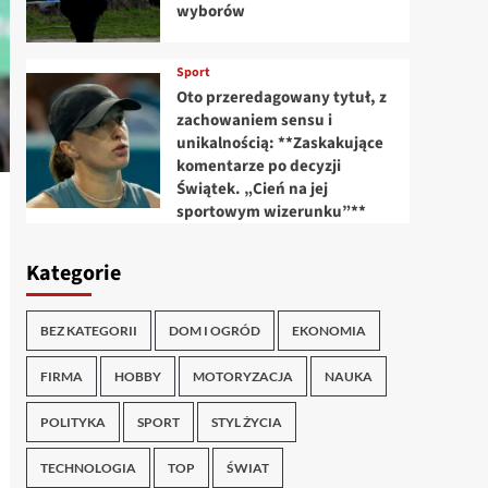
wyborów
Sport
Oto przeredagowany tytuł, z
zachowaniem sensu i
unikalnością: **Zaskakujące
komentarze po decyzji
Świątek. „Cień na jej
sportowym wizerunku”**
Kategorie
BEZ KATEGORII
DOM I OGRÓD
EKONOMIA
FIRMA
HOBBY
MOTORYZACJA
NAUKA
POLITYKA
SPORT
STYL ŻYCIA
TECHNOLOGIA
TOP
ŚWIAT