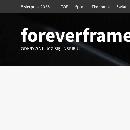
Przejdź
8 sierpnia, 2026
TOP
Sport
Ekonomia
Świat
do
treści
foreverframe
ODKRYWAJ, UCZ SIĘ, INSPIRUJ