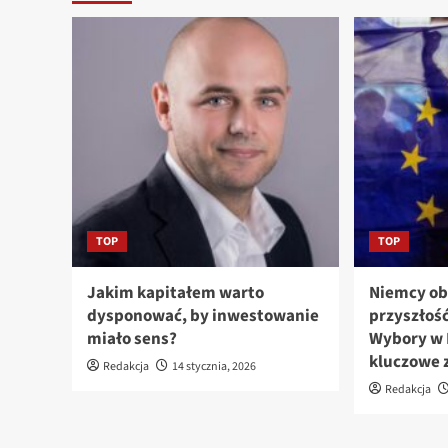
TOP
TOP
Jakim kapitałem warto
Niemcy ob
dysponować, by inwestowanie
przyszłość
miało sens?
Wybory w 
kluczowe 
Redakcja
14 stycznia, 2026
Redakcja