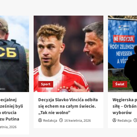
Sport
Świat
ecjalnej
Decyzja Slavko Vincića odbiła
Węgierska p
ześniej byli
się echem na całym świecie.
siłę – Orbá
 otrucia
„Tak nie wolno”
wyborów
azu Putina
Redakcja
16 kwietnia, 2026
Redakcja
etnia, 2026