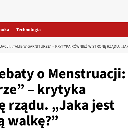
auka
Technologia
UACJI: „TALIB W GARNITURZE” – KRYTYKA RÓWNIEŻ W STRONĘ RZĄDU. „J
ebaty o Menstruacji:
rze” – krytyka
 rządu. „Jaka jest
ą walkę?”