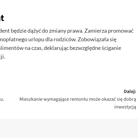
t
ydent będzie dążyć do zmiany prawa. Zamierza promować
łnopłatnego urlopu dla rodziców. Zobowiązała się
 alimentów na czas, deklarując bezwzględne ściganie
ji.
Dalej:
u.
Mieszkanie wymagające remontu może okazać się dobrą
inwestycją