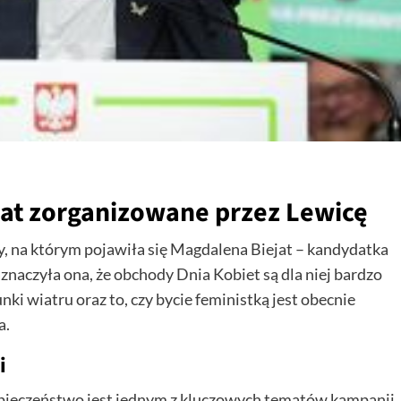
jat zorganizowane przez Lewicę
y, na którym pojawiła się Magdalena Biejat – kandydatka
znaczyła ona, że obchody Dnia Kobiet są dla niej bardzo
nki wiatru oraz to, czy bycie feministką jest obecnie
a.
i
zpieczeństwo jest jednym z kluczowych tematów kampanii