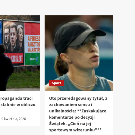
Sport
ropaganda traci
Oto przeredagowany tytuł, z
n słabnie w obliczu
zachowaniem sensu i
unikalnością: **Zaskakujące
komentarze po decyzji
9 kwietnia, 2026
Świątek. „Cień na jej
sportowym wizerunku”**