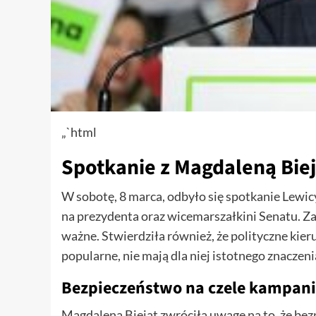
„`html
Spotkanie z Magdaleną Bie
W sobotę, 8 marca, odbyło się spotkanie Lewic
na prezydenta oraz wicemarszałkini Senatu. Za
ważne. Stwierdziła również, że polityczne kieru
popularne, nie mają dla niej istotnego znaczeni
Bezpieczeństwo na czele kampani
Magdalena Biejat zwróciła uwagę na to, że be