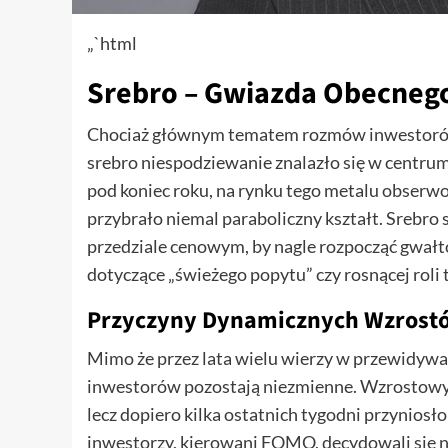
„`html
Srebro – Gwiazda Obecneg
Chociaż głównym tematem rozmów inwestorów 
srebro niespodziewanie znalazło się w centru
pod koniec roku, na rynku tego metalu obse
przybrało niemal paraboliczny kształt. Srebro 
przedziale cenowym, by nagle rozpocząć gwałt
dotyczące „świeżego popytu” czy rosnącej roli
Przyczyny Dynamicznych Wzrost
Mimo że przez lata wielu wierzy w przewidywal
inwestorów pozostają niezmienne. Wzrostowy t
lecz dopiero kilka ostatnich tygodni przyniosł
inwestorzy, kierowani FOMO, decydowali się na