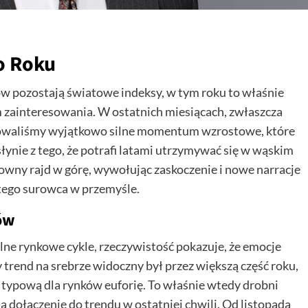
o Roku
pozostają światowe indeksy, w tym roku to właśnie
m zainteresowania. W ostatnich miesiącach, zwłaszcza
rwowaliśmy wyjątkowo silne momentum wzrostowe, które
słynie z tego, że potrafi latami utrzymywać się w wąskim
owny rajd w górę, wywołując zaskoczenie i nowe narracje
 tego surowca w przemyśle.
ów
ne rynkowe cykle, rzeczywistość pokazuje, że emocje
rend na srebrze widoczny był przez większą część roku,
o typową dla rynków euforię. To właśnie wtedy drobni
 dołączenie do trendu w ostatniej chwili. Od listopada