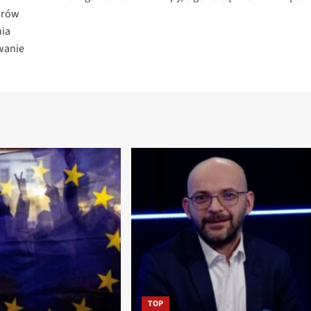
orów
nia
wanie
TOP