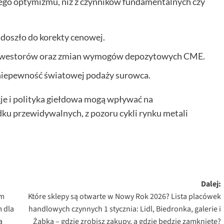
użego optymizmu, niż z czynników fundamentalnych czy
doszło do korekty cenowej.
inwestorów oraz zmian wymogów depozytowych CME.
i niepewność światowej podaży surowca.
cje i polityka giełdowa mogą wpływać na
u przewidywalnych, z pozoru cykli rynku metali
Dalej:
ym
Które sklepy są otwarte w Nowy Rok 2026? Lista placówek
 dla
handlowych czynnych 1 stycznia: Lidl, Biedronka, galerie i
a
Żabka – gdzie zrobisz zakupy, a gdzie będzie zamknięte?