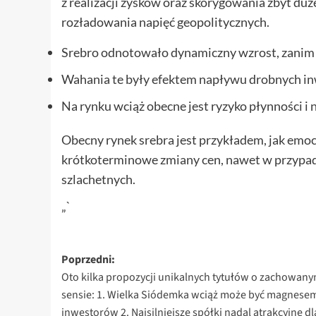
z realizacji zysków oraz skorygowania zbyt d
rozładowania napięć geopolitycznych.
Srebro odnotowało dynamiczny wzrost, zanim 
Wahania te były efektem napływu drobnych 
Na rynku wciąż obecne jest ryzyko płynności 
Obecny rynek srebra jest przykładem, jak emo
krótkoterminowe zmiany cen, nawet w przypadk
szlachetnych.
„`
Zobacz
Poprzedni:
Oto kilka propozycji unikalnych tytułów o zachowan
wpisy
sensie: 1. Wielka Siódemka wciąż może być magnesem
inwestorów 2. Najsilniejsze spółki nadal atrakcyjne dl