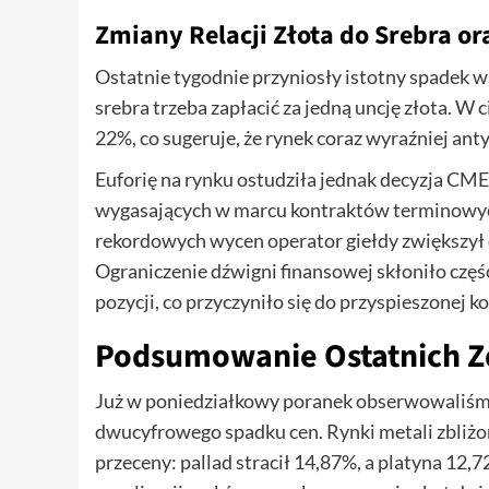
Zmiany Relacji Złota do Srebra o
Ostatnie tygodnie przyniosły istotny spadek ws
srebra trzeba zapłacić za jedną uncję złota. W 
22%, co sugeruje, że rynek coraz wyraźniej ant
Euforię na rynku ostudziła jednak decyzja CM
wygasających w marcu kontraktów terminowych
rekordowych wycen operator giełdy zwiększył de
Ograniczenie dźwigni finansowej skłoniło cz
pozycji, co przyczyniło się do przyspieszonej k
Podsumowanie Ostatnich Z
Już w poniedziałkowy poranek obserwowaliśmy 
dwucyfrowego spadku cen. Rynki metali zbliż
przeceny: pallad stracił 14,87%, a platyna 12