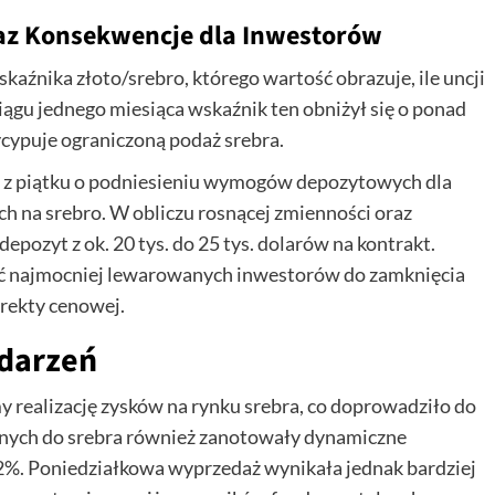
raz Konsekwencje dla Inwestorów
kaźnika złoto/srebro, którego wartość obrazuje, ile uncji
ciągu jednego miesiąca wskaźnik ten obniżył się o ponad
ycypuje ograniczoną podaż srebra.
E z piątku o podniesieniu wymogów depozytowych dla
 na srebro. W obliczu rosnącej zmienności oraz
pozyt z ok. 20 tys. do 25 tys. dolarów na kontrakt.
ęść najmocniej lewarowanych inwestorów do zamknięcia
orekty cenowej.
darzeń
realizację zysków na rynku srebra, co doprowadziło do
onych do srebra również zanotowały dynamiczne
,72%. Poniedziałkowa wyprzedaż wynikała jednak bardziej