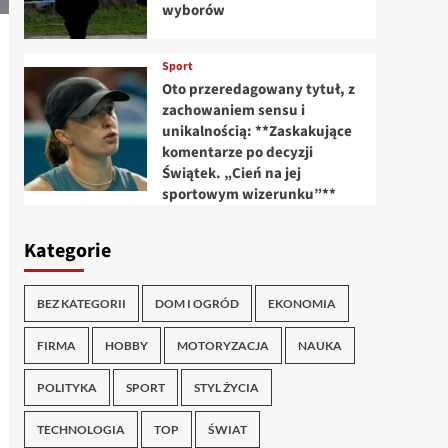
wyborów
Sport
Oto przeredagowany tytuł, z
zachowaniem sensu i
unikalnością: **Zaskakujące
komentarze po decyzji
Świątek. „Cień na jej
sportowym wizerunku”**
Kategorie
BEZ KATEGORII
DOM I OGRÓD
EKONOMIA
FIRMA
HOBBY
MOTORYZACJA
NAUKA
POLITYKA
SPORT
STYL ŻYCIA
TECHNOLOGIA
TOP
ŚWIAT