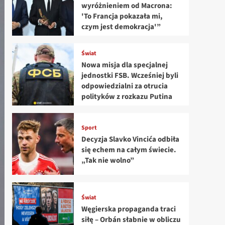
wyróżnieniem od Macrona:
'To Francja pokazała mi,
czym jest demokracja'”
Świat
Nowa misja dla specjalnej
jednostki FSB. Wcześniej byli
odpowiedzialni za otrucia
polityków z rozkazu Putina
Sport
Decyzja Slavko Vincića odbiła
się echem na całym świecie.
„Tak nie wolno”
Świat
Węgierska propaganda traci
siłę – Orbán słabnie w obliczu