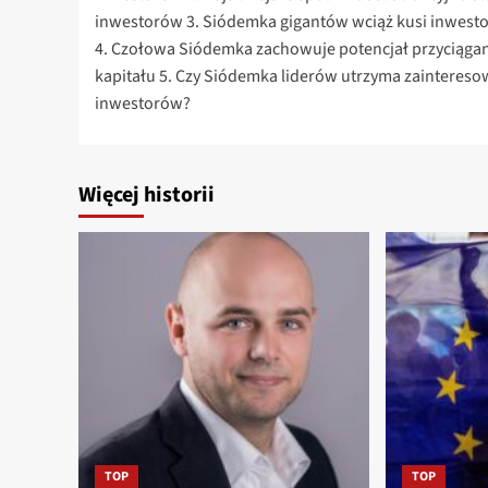
inwestorów 3. Siódemka gigantów wciąż kusi inwest
4. Czołowa Siódemka zachowuje potencjał przyciąga
kapitału 5. Czy Siódemka liderów utrzyma zaintereso
inwestorów?
Więcej historii
TOP
TOP