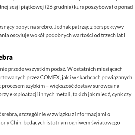
dnej sesji piątkowej (26 grudnia) kurs poszybował o ponad
osnący popyt na srebro. Jednak patrząc z perspektywy
ia oscyluje wokół podobnych wartości od trzech lat i
ebra
lnie przede wszystkim podaż. W ostatnich miesiącach
ortowanych przez COMEX, jak i w skarbcach powiązanych
st procesem szybkim – większość dostaw surowca na
y eksploatacji innych metali, takich jak miedź, cynk czy
srebra, szczególnie w związku z informacjami o
trony Chin, będących istotnym ogniwem światowego