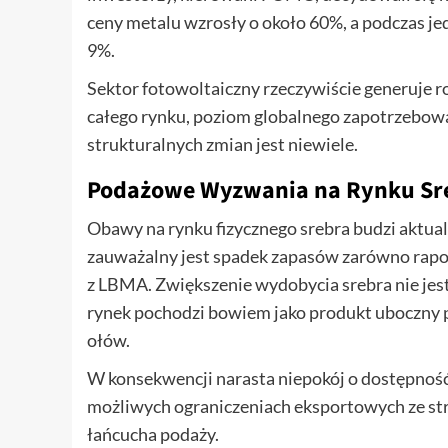
ceny metalu wzrosły o około 60%, a podczas je
9%.
Sektor fotowoltaiczny rzeczywiście generuje r
całego rynku, poziom globalnego zapotrzebowan
strukturalnych zmian jest niewiele.
Podażowe Wyzwania na Rynku Sr
Obawy na rynku fizycznego srebra budzi aktua
zauważalny jest spadek zapasów zarówno rap
z LBMA. Zwiększenie wydobycia srebra nie je
rynek pochodzi bowiem jako produkt uboczny prz
ołów.
W konsekwencji narasta niepokój o dostępność 
możliwych ograniczeniach eksportowych ze s
łańcucha podaży.