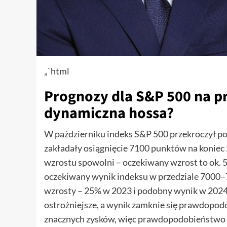
„`html
Prognozy dla S&P 500 na prz
dynamiczna hossa?
W październiku indeks S&P 500 przekroczył po
zakładały osiągnięcie 7100 punktów na koniec 
wzrostu spowolni – oczekiwany wzrost to ok.
oczekiwany wynik indeksu w przedziale 7000–
wzrosty – 25% w 2023 i podobny wynik w 2024
ostrożniejsze, a wynik zamknie się prawdopodo
znacznych zysków, więc prawdopodobieństwo k