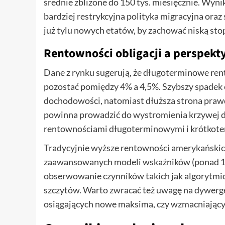
średnie zbliżone do 150 tys. miesięcznie. Wyni
bardziej restrykcyjna polityka migracyjna oraz
już tylu nowych etatów, by zachować niską sto
Rentowności obligacji a perspekt
Dane z rynku sugerują, że długoterminowe ren
pozostać pomiędzy 4% a 4,5%. Szybszy spadek o
dochodowości, natomiast dłuższa strona prawd
powinna prowadzić do wystromienia krzywej d
rentownościami długoterminowymi i krótkote
Tradycyjnie wyższe rentowności amerykańskich 
zaawansowanych modeli wskaźników (ponad 150
obserwowanie czynników takich jak algorytmi
szczytów. Warto zwracać też uwagę na dywergenc
osiągających nowe maksima, czy wzmacniający 