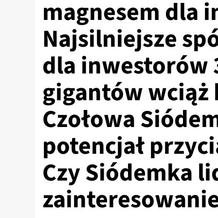
magnesem dla i
Najsilniejsze sp
dla inwestorów 
gigantów wciąż 
Czołowa Siódem
potencjał przyci
Czy Siódemka l
zainteresowani