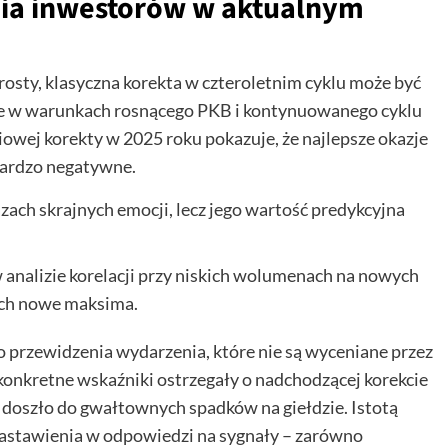
nia inwestorów w aktualnym
rosty, klasyczna korekta w czteroletnim cyklu może być
je w warunkach rosnącego PKB i kontynuowanego cyklu
iowej korekty w 2025 roku pokazuje, że najlepsze okazje
 bardzo negatywne.
azach skrajnych emocji, lecz jego wartość predykcyjna
 analizie korelacji przy niskich wolumenach na nowych
cych nowe maksima.
o przewidzenia wydarzenia, które nie są wyceniane przez
onkretne wskaźniki ostrzegały o nadchodzącej korekcie
 doszło do gwałtownych spadków na giełdzie. Istotą
nastawienia w odpowiedzi na sygnały – zarówno