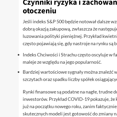
Czynniki ryzyka i zachowa
otoczeniu
Jeśli indeks S&P 500 będzie notował dalsze wz
dobrą okazją zakupową, zwłaszcza że następu
luzowania polityki pieniężnej. Przykład kwietn
często pojawiają się, gdy nastroje na rynku są
Indeks Chciwości i Strachu często oscyluje w f
maleje ze względu na jego popularność.
Bardziej wartościowe sygnały można znaleźć w
szczytach oraz spadku liczby spółek osiągają
Rynki finansowe są podatne na nagłe, trudne d
inwestorów. Przykład COVID-19 pokazuje, że k
już na początku nowego roku, zanim faktycznie
skutecznych modeli jest gotowość do zmiany 