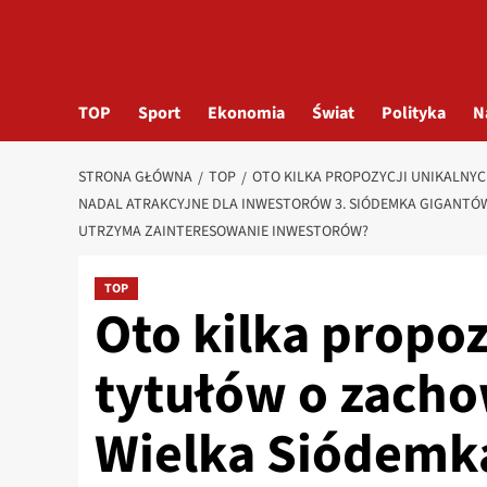
TOP
Sport
Ekonomia
Świat
Polityka
N
STRONA GŁÓWNA
TOP
OTO KILKA PROPOZYCJI UNIKALNYC
NADAL ATRAKCYJNE DLA INWESTORÓW 3. SIÓDEMKA GIGANTÓW
UTRZYMA ZAINTERESOWANIE INWESTORÓW?
TOP
Oto kilka propoz
tytułów o zacho
Wielka Siódemk