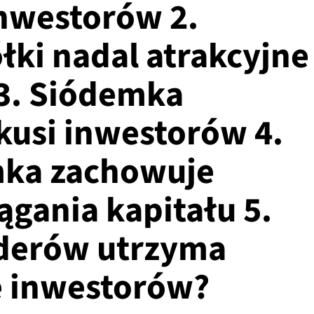
nwestorów 2.
ółki nadal atrakcyjne
3. Siódemka
kusi inwestorów 4.
ka zachowuje
ągania kapitału 5.
iderów utrzyma
e inwestorów?