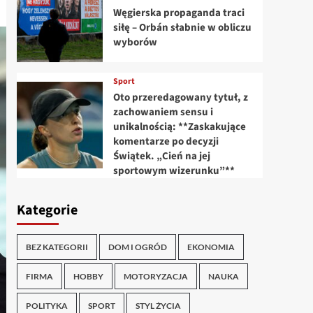
Węgierska propaganda traci
siłę – Orbán słabnie w obliczu
wyborów
Sport
Oto przeredagowany tytuł, z
zachowaniem sensu i
unikalnością: **Zaskakujące
komentarze po decyzji
Świątek. „Cień na jej
sportowym wizerunku”**
Kategorie
BEZ KATEGORII
DOM I OGRÓD
EKONOMIA
FIRMA
HOBBY
MOTORYZACJA
NAUKA
POLITYKA
SPORT
STYL ŻYCIA