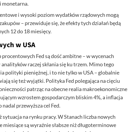
 i monetarna.
rocentowe i wysoki poziom wydatków rządowych mogą
akupów – przewiduje się, że efekty tych działań będą
nych 12 do 18 miesięcy.
wych w USA
óp procentowych Fed są dość ambitne – w wycenach
ł analityków raczej skłania się ku trzem. Mimo tego
polityki pieniężnej, i to nie tylko w USA – globalnie
iają się też wyjątki. Polityka Fed polegająca na cięciu
konieczności patrząc na obecne realia makroekonomiczne
nującym wzrostem gospodarczym bliskim 4%, a inflacja
 nadal przewyższa cel Fed.
ż sytuacja na rynku pracy. W Stanach liczba nowych
e miesiące są wyraźnie słabsze niż długoterminowe