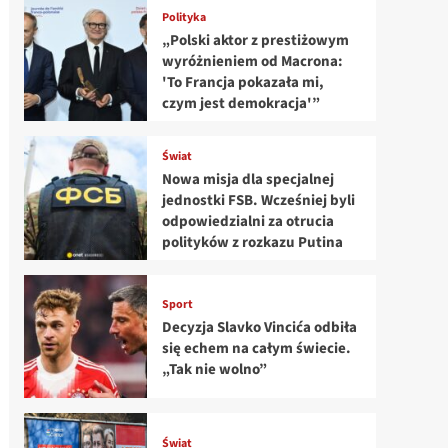
Polityka
„Polski aktor z prestiżowym
wyróżnieniem od Macrona:
'To Francja pokazała mi,
czym jest demokracja'”
Świat
Nowa misja dla specjalnej
jednostki FSB. Wcześniej byli
odpowiedzialni za otrucia
polityków z rozkazu Putina
Sport
Decyzja Slavko Vincića odbiła
się echem na całym świecie.
„Tak nie wolno”
Świat