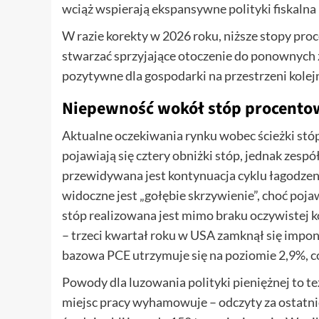
wciąż wspierają ekspansywne polityki fiskalna
W razie korekty w 2026 roku, niższe stopy p
stwarzać sprzyjające otoczenie do ponownych z
pozytywne dla gospodarki na przestrzeni kolej
Niepewność wokół stóp procento
Aktualne oczekiwania rynku wobec ścieżki st
pojawiają się cztery obniżki stóp, jednak zespó
przewidywana jest kontynuacja cyklu łagodzenia 
widoczne jest „gołębie skrzywienie”, choć pojaw
stóp realizowana jest mimo braku oczywistej 
– trzeci kwartał roku w USA zamknął się impo
bazowa PCE utrzymuje się na poziomie 2,9%, co
Powody dla luzowania polityki pieniężnej to te
miejsc pracy wyhamowuje – odczyty za ostatni