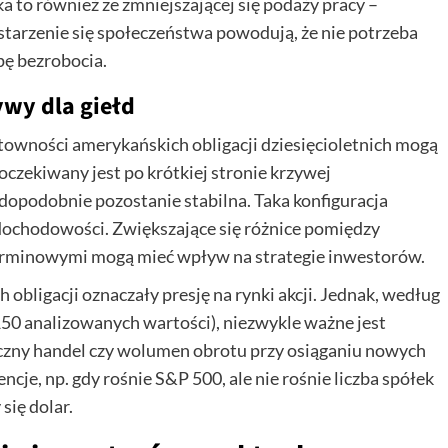
ka to również ze zmniejszającej się podaży pracy –
 starzenie się społeczeństwa powodują, że nie potrzeba
pę bezrobocia.
ywy dla giełd
towności amerykańskich obligacji dziesięcioletnich mogą
czekiwany jest po krótkiej stronie krzywej
opodobnie pozostanie stabilna. Taka konfiguracja
ochodowości. Zwiększające się różnice pomiędzy
rminowymi mogą mieć wpływ na strategie inwestorów.
obligacji oznaczały presję na rynki akcji. Jednak, według
 analizowanych wartości), niezwykle ważne jest
czny handel czy wolumen obrotu przy osiąganiu nowych
je, np. gdy rośnie S&P 500, ale nie rośnie liczba spółek
się dolar.