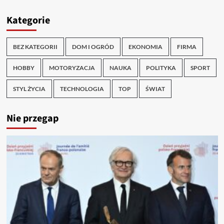
Kategorie
BEZ KATEGORII
DOM I OGRÓD
EKONOMIA
FIRMA
HOBBY
MOTORYZACJA
NAUKA
POLITYKA
SPORT
STYL ŻYCIA
TECHNOLOGIA
TOP
ŚWIAT
Nie przegap