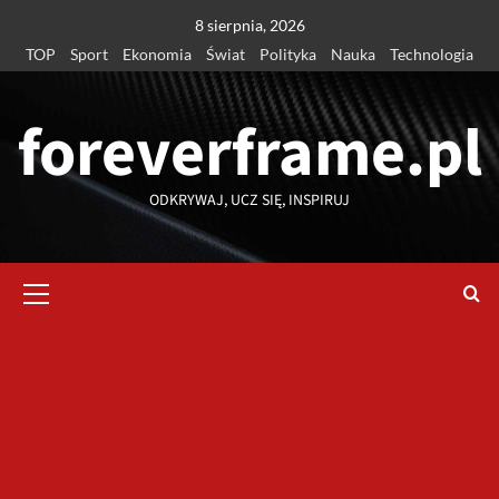
Przejdź
8 sierpnia, 2026
do
TOP
Sport
Ekonomia
Świat
Polityka
Nauka
Technologia
treści
foreverframe.pl
ODKRYWAJ, UCZ SIĘ, INSPIRUJ
Menu
główne