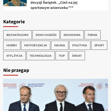
decyzji Świątek. „Cień na jej
sportowym wizerunku”**
Kategorie
BEZ KATEGORII
DOM I OGRÓD
EKONOMIA
FIRMA
HOBBY
MOTORYZACJA
NAUKA
POLITYKA
SPORT
STYL ŻYCIA
TECHNOLOGIA
TOP
ŚWIAT
Nie przegap