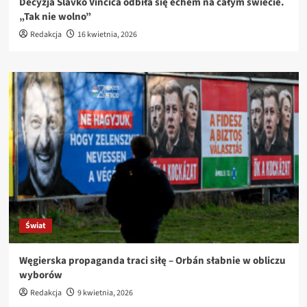
Decyzja Slavko Vincića odbiła się echem na całym świecie.
„Tak nie wolno”
Redakcja
16 kwietnia, 2026
Świat
Węgierska propaganda traci siłę – Orbán słabnie w obliczu
wyborów
Redakcja
9 kwietnia, 2026