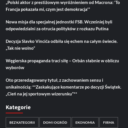
„Polski aktor z prestiżowym wyróżnieniem od Macrona: 'To
Francja pokazała mi, czym jest demokracja'”
Nowa misja dla specjalnej jednostki FSB. Wcześniej byli
odpowiedzialni za otrucia polityków z rozkazu Putina
Decyzja Slavko Vincića odbiła się echem na całym świecie.
„Tak nie wolno”
Węgierska propaganda traci siłę – Orbán słabnie w obliczu
wyborów
Oto przeredagowany tytuł, z zachowaniem sensu i
unikalnością: **Zaskakujące komentarze po decyzji Świątek.
„Cień na jej sportowym wizerunku”**
Kategorie
BEZ KATEGORII
DOM I OGRÓD
EKONOMIA
FIRMA