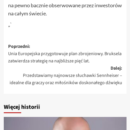
na pewno bacznie obserwowane przez inwestorów
na całym świecie.
„`
Zobacz
Poprzedni:
Unia Europejska przygotowuje plan zbrojeniowy. Bruksela
wpisy
zatwierdza strategię na najbliższe pięć lat.
Dalej:
Przedstawiamy najnowsze słuchawki Sennheiser –
idealne dla graczy oraz miłośników doskonałego dźwięku
Więcej historii